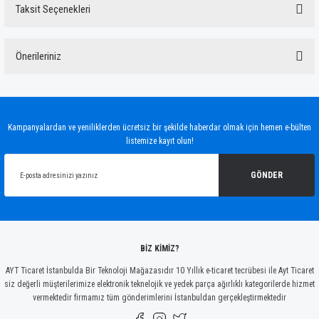
Taksit Seçenekleri
Bu ürüne ilk yorumu siz yapın!
Önerileriniz
Yorum Yaz
Bu ürünün fiyat bilgisi, resim, ürün açıklamalarında ve diğer konularda yetersiz
gördüğünüz noktaları öneri formunu kullanarak tarafımıza iletebilirsiniz.
Görüş ve önerileriniz için teşekkür ederiz.
Kampanyalardan ve yeniliklerden ücretsiz bir şekilde haberdar olmak için hemen e-bülten
listemize kayıt olun!
Ürün resmi kalitesiz, bozuk veya görüntülenemiyor.
Ürün açıklamasında eksik bilgiler bulunuyor.
GÖNDER
Ürün bilgilerinde hatalar bulunuyor.
Ürün fiyatı diğer sitelerden daha pahalı.
Bu ürüne benzer farklı alternatifler olmalı.
BİZ KİMİZ?
AYT Ticaret İstanbulda Bir Teknoloji Mağazasıdır 10 Yıllık e-ticaret tecrübesi ile Ayt Ticaret
siz değerli müşterilerimize elektronik teknelojik ve yedek parça ağırlıklı kategorilerde hizmet
vermektedir firmamız tüm gönderimlerini İstanbuldan gerçekleştirmektedir