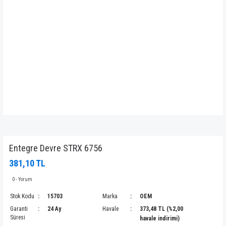
Entegre Devre STRX 6756
381,10 TL
0 - Yorum
Stok Kodu
15703
Marka
OEM
Garanti
24 Ay
Havale
373,48 TL (%2,00
Süresi
havale indirimi)