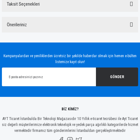
Taksit Seçenekleri
Bu ürüne ilk yorumu siz yapın!
Önerileriniz
Yorum Yaz
Bu ürünün fiyat bilgisi, resim, ürün açıklamalarında ve diğer konularda yetersiz
gördüğünüz noktaları öneri formunu kullanarak tarafımıza iletebilirsiniz.
Görüş ve önerileriniz için teşekkür ederiz.
Kampanyalardan ve yeniliklerden ücretsiz bir şekilde haberdar olmak için hemen e-bülten
listemize kayıt olun!
Ürün resmi kalitesiz, bozuk veya görüntülenemiyor.
Ürün açıklamasında eksik bilgiler bulunuyor.
GÖNDER
Ürün bilgilerinde hatalar bulunuyor.
Ürün fiyatı diğer sitelerden daha pahalı.
Bu ürüne benzer farklı alternatifler olmalı.
BİZ KİMİZ?
AYT Ticaret İstanbulda Bir Teknoloji Mağazasıdır 10 Yıllık e-ticaret tecrübesi ile Ayt Ticaret
siz değerli müşterilerimize elektronik teknelojik ve yedek parça ağırlıklı kategorilerde hizmet
vermektedir firmamız tüm gönderimlerini İstanbuldan gerçekleştirmektedir