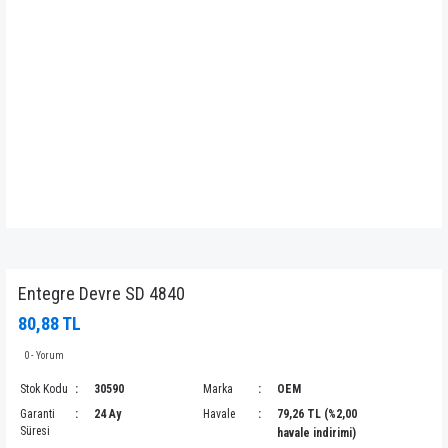
Entegre Devre SD 4840
80,88 TL
0 - Yorum
Stok Kodu
30590
Marka
OEM
Garanti
24 Ay
Havale
79,26 TL (%2,00
Süresi
havale indirimi)