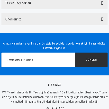
Taksit Seçenekleri
Bu ürüne ilk yorumu siz yapın!
Önerileriniz
Yorum Yaz
Bu ürünün fiyat bilgisi, resim, ürün açıklamalarında ve diğer konularda yetersiz
gördüğünüz noktaları öneri formunu kullanarak tarafımıza iletebilirsiniz.
Görüş ve önerileriniz için teşekkür ederiz.
Kampanyalardan ve yeniliklerden ücretsiz bir şekilde haberdar olmak için hemen e-bülten
listemize kayıt olun!
Ürün resmi kalitesiz, bozuk veya görüntülenemiyor.
Ürün açıklamasında eksik bilgiler bulunuyor.
GÖNDER
Ürün bilgilerinde hatalar bulunuyor.
Ürün fiyatı diğer sitelerden daha pahalı.
Bu ürüne benzer farklı alternatifler olmalı.
BİZ KİMİZ?
AYT Ticaret İstanbulda Bir Teknoloji Mağazasıdır 10 Yıllık e-ticaret tecrübesi ile Ayt Ticaret
siz değerli müşterilerimize elektronik teknelojik ve yedek parça ağırlıklı kategorilerde hizmet
vermektedir firmamız tüm gönderimlerini İstanbuldan gerçekleştirmektedir