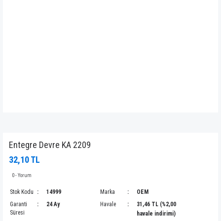
Entegre Devre KA 2209
32,10 TL
0 - Yorum
Stok Kodu
14999
Marka
OEM
Garanti
24 Ay
Havale
31,46 TL (%2,00
Süresi
havale indirimi)