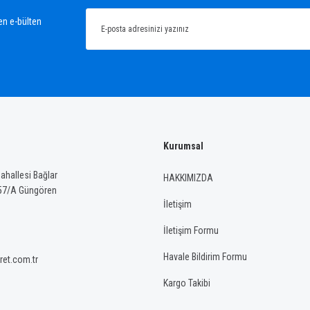
Yorum Yaz
en e-bülten
Kurumsal
Gönder
hallesi Bağlar
HAKKIMIZDA
57/A Güngören
İletişim
İletişim Formu
Havale Bildirim Formu
ret.com.tr
Kargo Takibi