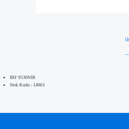
Ür
IRF 9530NIR
Stok Kodu : 14963
Bu ürünün fiyat bilgisi, resim, ürün açıklamalarında ve diğer konularda yetersiz gördü
Görüş ve önerileriniz için teşekkür ederiz.
Ürün resmi kalitesiz, bozuk veya görüntülenemiyor.