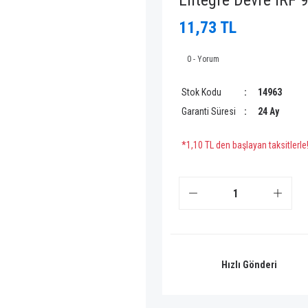
Entegre Devre IRF 
11,73 TL
0 - Yorum
Stok Kodu
14963
Garanti Süresi
24 Ay
*1,10 TL den başlayan taksitlerle
Hızlı Gönderi