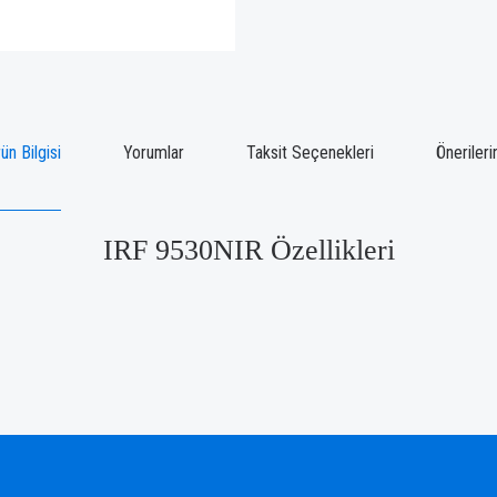
ün Bilgisi
Yorumlar
Taksit Seçenekleri
Önerileri
IRF 9530NIR Özellikleri
ğünüz noktaları öneri formunu kullanarak tarafımıza iletebilirsiniz.
Bu ürüne ilk yorumu siz yapın!