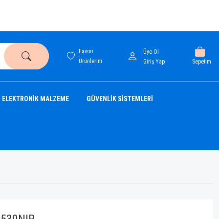
Favori
Üye Ol
Ürünlerim
Sepetim
Giriş Yap
ELEKTRONİK MALZEME
GÜVENLİK SİSTEMLERİ