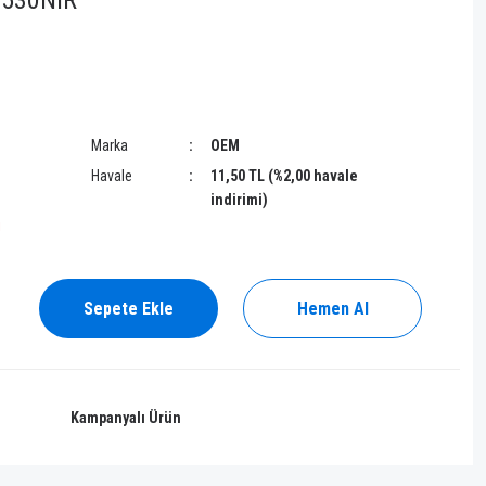
9530NIR
Marka
OEM
Havale
11,50 TL (%2,00 havale
indirimi)
!
Sepete Ekle
Hemen Al
Kampanyalı Ürün