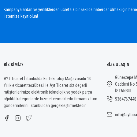
Ürün açıklamasında eksik bilgiler bulunuyor.
Kampanyalardan ve yeniliklerden ücretsiz bir şekilde haberdar olmak için hem
Ürün bilgilerinde hatalar bulunuyor.
listemize kayıt olun!
Ürün fiyatı diğer sitelerden daha pahalı.
Bu ürüne benzer farklı alternatifler olmalı.
BİZ KİMİZ?
BİZE ULAŞIN
Güneştepe Ma
AYT Ticaret İstanbulda Bir Teknoloji Mağazasıdır 10
Caddesi No 
Yıllık e-ticaret tecrübesi ile Ayt Ticaret siz değerli
İSTANBUL
müşterilerimize elektronik teknelojik ve yedek parça
ağırlıklı kategorilerde hizmet vermektedir firmamız tüm
5364767448
gönderimlerini İstanbuldan gerçekleştirmektedir
info@ayttica