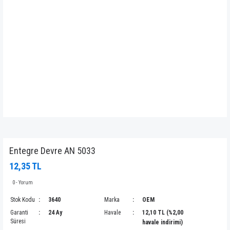
Entegre Devre AN 5033
12,35 TL
0 - Yorum
Stok Kodu
3640
Marka
OEM
Garanti
24 Ay
Havale
12,10 TL (%2,00
Süresi
havale indirimi)