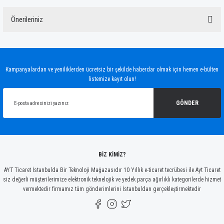
Önerileriniz
Yorum Yaz
Bu ürünün fiyat bilgisi, resim, ürün açıklamalarında ve diğer konularda yetersiz
gördüğünüz noktaları öneri formunu kullanarak tarafımıza iletebilirsiniz.
Görüş ve önerileriniz için teşekkür ederiz.
Kampanyalardan ve yeniliklerden ücretsiz bir şekilde haberdar olmak için hemen e-bülten
listemize kayıt olun!
Ürün resmi kalitesiz, bozuk veya görüntülenemiyor.
Ürün açıklamasında eksik bilgiler bulunuyor.
GÖNDER
Ürün bilgilerinde hatalar bulunuyor.
Ürün fiyatı diğer sitelerden daha pahalı.
Bu ürüne benzer farklı alternatifler olmalı.
BİZ KİMİZ?
AYT Ticaret İstanbulda Bir Teknoloji Mağazasıdır 10 Yıllık e-ticaret tecrübesi ile Ayt Ticaret
siz değerli müşterilerimize elektronik teknelojik ve yedek parça ağırlıklı kategorilerde hizmet
vermektedir firmamız tüm gönderimlerini İstanbuldan gerçekleştirmektedir
Gönder