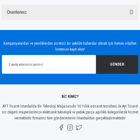
Önerileriniz
Yorum Yaz
Bu ürünün fiyat bilgisi, resim, ürün açıklamalarında ve diğer konularda yetersiz
gördüğünüz noktaları öneri formunu kullanarak tarafımıza iletebilirsiniz.
Görüş ve önerileriniz için teşekkür ederiz.
Kampanyalardan ve yeniliklerden ücretsiz bir şekilde haberdar olmak için hemen e-bülten
listemize kayıt olun!
Ürün resmi kalitesiz, bozuk veya görüntülenemiyor.
Ürün açıklamasında eksik bilgiler bulunuyor.
GÖNDER
Ürün bilgilerinde hatalar bulunuyor.
Ürün fiyatı diğer sitelerden daha pahalı.
Bu ürüne benzer farklı alternatifler olmalı.
BİZ KİMİZ?
AYT Ticaret İstanbulda Bir Teknoloji Mağazasıdır 10 Yıllık e-ticaret tecrübesi ile Ayt Ticaret
siz değerli müşterilerimize elektronik teknelojik ve yedek parça ağırlıklı kategorilerde hizmet
vermektedir firmamız tüm gönderimlerini İstanbuldan gerçekleştirmektedir
Gönder