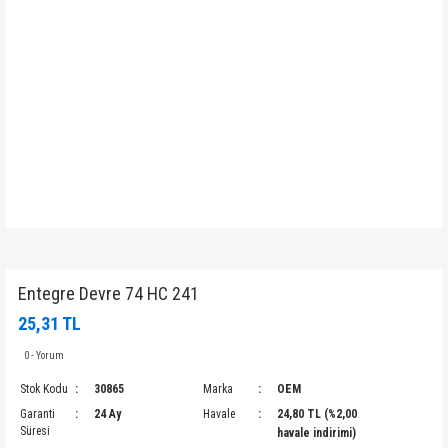
Entegre Devre 74 HC 241
25,31 TL
0 - Yorum
Stok Kodu
30865
Marka
OEM
Garanti
24 Ay
Havale
24,80 TL (%2,00
Süresi
havale indirimi)