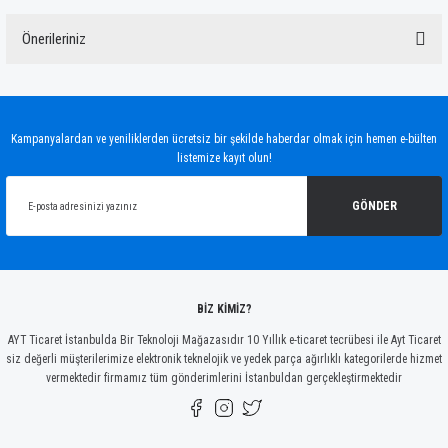
Önerileriniz
Yorum Yaz
Bu ürünün fiyat bilgisi, resim, ürün açıklamalarında ve diğer konularda yetersiz
gördüğünüz noktaları öneri formunu kullanarak tarafımıza iletebilirsiniz.
Görüş ve önerileriniz için teşekkür ederiz.
Kampanyalardan ve yeniliklerden ücretsiz bir şekilde haberdar olmak için hemen e-bülten
listemize kayıt olun!
Ürün resmi kalitesiz, bozuk veya görüntülenemiyor.
Ürün açıklamasında eksik bilgiler bulunuyor.
GÖNDER
Ürün bilgilerinde hatalar bulunuyor.
Ürün fiyatı diğer sitelerden daha pahalı.
Bu ürüne benzer farklı alternatifler olmalı.
BİZ KİMİZ?
AYT Ticaret İstanbulda Bir Teknoloji Mağazasıdır 10 Yıllık e-ticaret tecrübesi ile Ayt Ticaret
siz değerli müşterilerimize elektronik teknelojik ve yedek parça ağırlıklı kategorilerde hizmet
vermektedir firmamız tüm gönderimlerini İstanbuldan gerçekleştirmektedir
Gönder