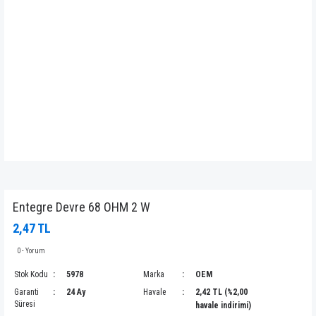
Entegre Devre 68 OHM 2 W
2,47 TL
0 - Yorum
Stok Kodu
5978
Marka
OEM
Garanti
24 Ay
Havale
2,42 TL (%2,00
Süresi
havale indirimi)