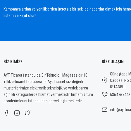
Ürün açıklamasında eksik bilgiler bulunuyor.
Kampanyalardan ve yeniliklerden ücretsiz bir şekilde haberdar olmak için hem
Ürün bilgilerinde hatalar bulunuyor.
listemize kayıt olun!
Ürün fiyatı diğer sitelerden daha pahalı.
Bu ürüne benzer farklı alternatifler olmalı.
BİZ KİMİZ?
BİZE ULAŞIN
Güneştepe Ma
AYT Ticaret İstanbulda Bir Teknoloji Mağazasıdır 10
Caddesi No 
Yıllık e-ticaret tecrübesi ile Ayt Ticaret siz değerli
İSTANBUL
müşterilerimize elektronik teknelojik ve yedek parça
ağırlıklı kategorilerde hizmet vermektedir firmamız tüm
5364767448
gönderimlerini İstanbuldan gerçekleştirmektedir
info@ayttica