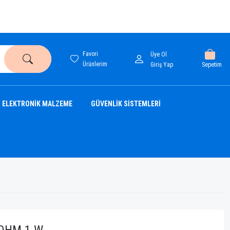
Favori
Üye Ol
Ürünlerim
Sepetim
Giriş Yap
ELEKTRONİK MALZEME
GÜVENLİK SİSTEMLERİ