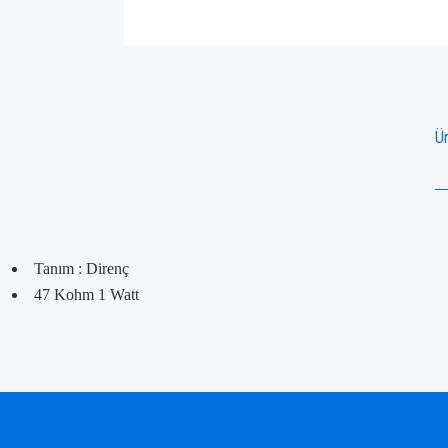
Ür
Tanım : Direnç
47 Kohm 1 Watt
Bu ürünün fiyat bilgisi, resim, ürün açıklamalarında ve diğer konularda yetersiz gördü
Görüş ve önerileriniz için teşekkür ederiz.
Ürün resmi kalitesiz, bozuk veya görüntülenemiyor.