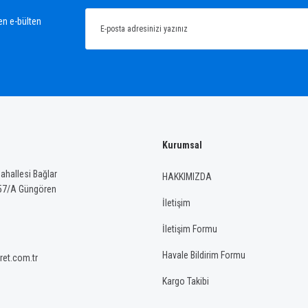
Yorum Yaz
en e-bülten
Kurumsal
Gönder
hallesi Bağlar
HAKKIMIZDA
57/A Güngören
İletişim
İletişim Formu
Havale Bildirim Formu
ret.com.tr
Kargo Takibi