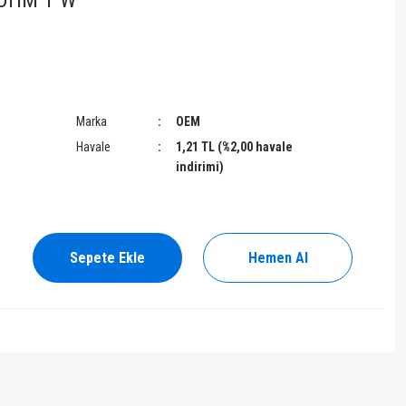
KOHM 1 W
Marka
OEM
Havale
1,21 TL (%2,00 havale
indirimi)
!
Sepete Ekle
Hemen Al