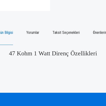
ün Bilgisi
Yorumlar
Taksit Seçenekleri
Önerileri
47 Kohm 1 Watt Direnç Özellikleri
ğünüz noktaları öneri formunu kullanarak tarafımıza iletebilirsiniz.
Bu ürüne ilk yorumu siz yapın!