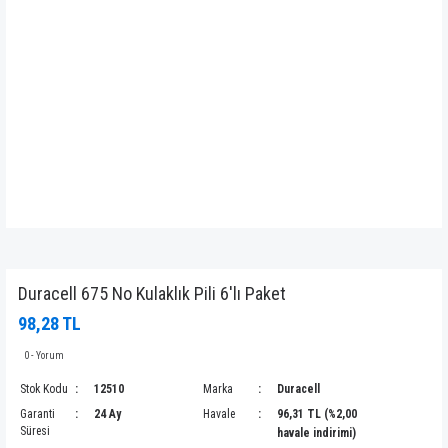
Duracell 675 No Kulaklık Pili 6'lı Paket
98,28 TL
0 - Yorum
Stok Kodu
12510
Marka
Duracell
Garanti
24 Ay
Havale
96,31 TL (%2,00
Süresi
havale indirimi)