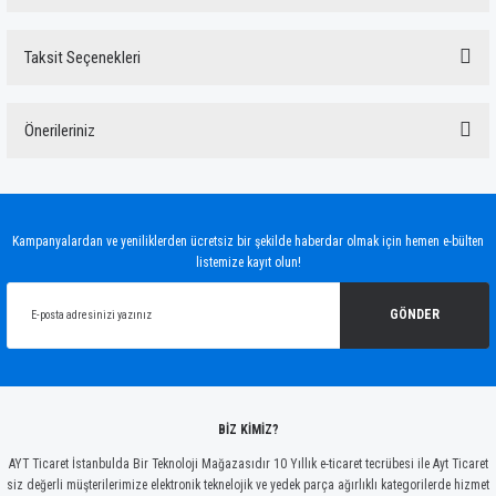
Taksit Seçenekleri
Bu ürüne ilk yorumu siz yapın!
Önerileriniz
Yorum Yaz
Bu ürünün fiyat bilgisi, resim, ürün açıklamalarında ve diğer konularda yetersiz
gördüğünüz noktaları öneri formunu kullanarak tarafımıza iletebilirsiniz.
Görüş ve önerileriniz için teşekkür ederiz.
Kampanyalardan ve yeniliklerden ücretsiz bir şekilde haberdar olmak için hemen e-bülten
listemize kayıt olun!
Ürün resmi kalitesiz, bozuk veya görüntülenemiyor.
Ürün açıklamasında eksik bilgiler bulunuyor.
GÖNDER
Ürün bilgilerinde hatalar bulunuyor.
Ürün fiyatı diğer sitelerden daha pahalı.
Bu ürüne benzer farklı alternatifler olmalı.
BİZ KİMİZ?
AYT Ticaret İstanbulda Bir Teknoloji Mağazasıdır 10 Yıllık e-ticaret tecrübesi ile Ayt Ticaret
siz değerli müşterilerimize elektronik teknelojik ve yedek parça ağırlıklı kategorilerde hizmet