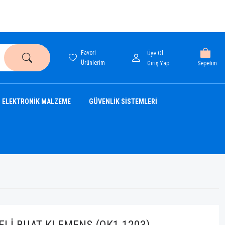
Favori
Üye Ol
Ürünlerim
Sepetim
Giriş Yap
ELEKTRONİK MALZEME
GÜVENLİK SİSTEMLERİ