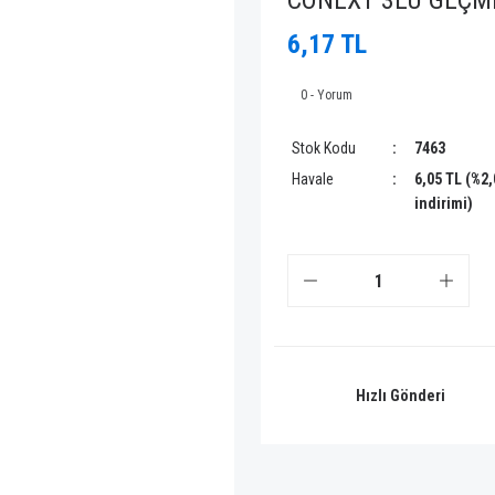
CONEXT 3LÜ GEÇME
6,17 TL
0 - Yorum
Stok Kodu
7463
Havale
6,05 TL (%2
indirimi)
Hızlı Gönderi