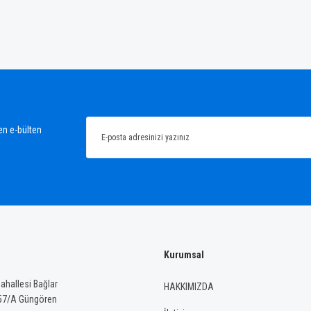
ğünüz noktaları öneri formunu kullanarak tarafımıza iletebilirsiniz.
Bu ürüne ilk yorumu siz yapın!
Yorum Yaz
en e-bülten
Kurumsal
Gönder
hallesi Bağlar
HAKKIMIZDA
57/A Güngören