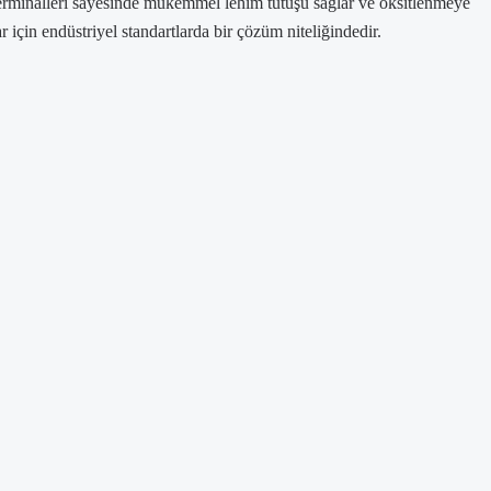
terminalleri sayesinde mükemmel lehim tutuşu sağlar ve oksitlenmeye
 için endüstriyel standartlarda bir çözüm niteliğindedir.