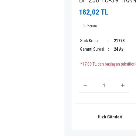
BF 258 TO-39 TRA
182,02 TL
0 - Yorum
Stok Kodu
21778
Garanti Süresi
24 Ay
*17,09 TL den başlayan taksitlerl
Hızlı Gönderi