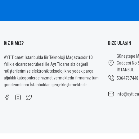
Bu ürüne benzer farklı alternatifler olmalı.
BİZ KİMİZ?
BİZE ULAŞIN
Güneştepe Ma
AYT Ticaret İstanbulda Bir Teknoloji Mağazasıdır 10
Caddesi No 
Yıllık e-ticaret tecrübesi ile Ayt Ticaret siz değerli
İSTANBUL
müşterilerimize elektronik teknelojik ve yedek parça
ağırlıklı kategorilerde hizmet vermektedir firmamız tüm
5364767448
gönderimlerini İstanbuldan gerçekleştirmektedir
info@ayttica