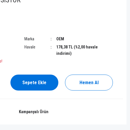
NSISTOR
Marka
OEM
Havale
178,38 TL (%2,00 havale
indirimi)
e!
Sepete Ekle
Hemen Al
Kampanyalı Ürün