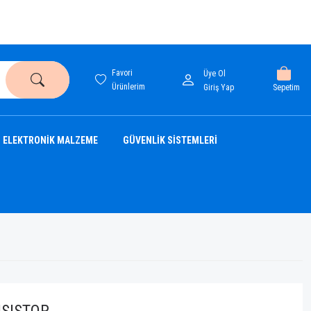
Favori
Üye Ol
Ürünlerim
Sepetim
Giriş Yap
ELEKTRONİK MALZEME
GÜVENLİK SİSTEMLERİ