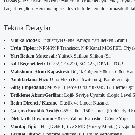
Hassas gate ve base tetikleme eşikleri, mikrodenetleyici çıkışlarıyl
karşı dirençlidir. Hem analog ses devrelerinde hem de karmaşık dijital
Teknik Detaylar:
Marka Model:
Endüstriyel Genel Amaçlı Yarı İletken Grubu
Ürün Tipleri:
NPN/PNP Transistör, N/P Kanal MOSFET, Triya
Yarı İletken Materyali:
Yüksek Saflıkta Silikon (Si)
Kılıf Seçenekleri:
TO-92, TO-220, SOT-23, DPAK, TO-3
Maksimum Akım Kapasitesi:
Düşük Güçten Yüksek Güce Kada
Anahtarlama Hızı:
Ultra Hızlı (Fast Switching) Karakteristiği
Giriş Empedansı:
MOSFET'lerde Ultra Yüksek / BJT'lerde Opt
Tetikleme Akımı/Gerilimi:
Lojik Seviye Uyumlu (Logic Level S
İletim Direnci / Kazanç:
Düşük ve Lineer Kazancı
Çalışma Sıcaklık Aralığı:
-55°C ile +150°C arası (Endüstriyel Sı
Dielektrik Dayanımı:
Yüksek Yalıtım Kapasiteli Gövde Yapısı
Montaj Tipi:
THT (Delik İçi) ve SMD (Yüzey Montaj) Uygunl
Termal Direnç:
Optimize Edilmiş Isı Dağılım Performansı