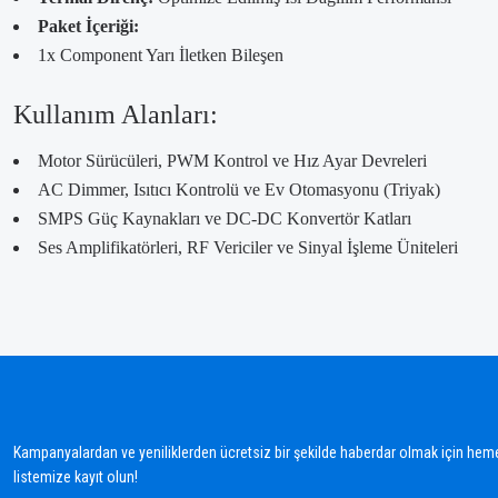
Paket İçeriği:
1x Component Yarı İletken Bileşen
Kullanım Alanları:
Motor Sürücüleri, PWM Kontrol ve Hız Ayar Devreleri
AC Dimmer, Isıtıcı Kontrolü ve Ev Otomasyonu (Triyak)
SMPS Güç Kaynakları ve DC-DC Konvertör Katları
Ses Amplifikatörleri, RF Vericiler ve Sinyal İşleme Üniteleri
Bu ürünün fiyat bilgisi, resim, ürün açıklamalarında ve diğer konularda yetersiz gördü
Görüş ve önerileriniz için teşekkür ederiz.
Ürün resmi kalitesiz, bozuk veya görüntülenemiyor.
Ürün açıklamasında eksik bilgiler bulunuyor.
Kampanyalardan ve yeniliklerden ücretsiz bir şekilde haberdar olmak için hem
Ürün bilgilerinde hatalar bulunuyor.
listemize kayıt olun!
Ürün fiyatı diğer sitelerden daha pahalı.