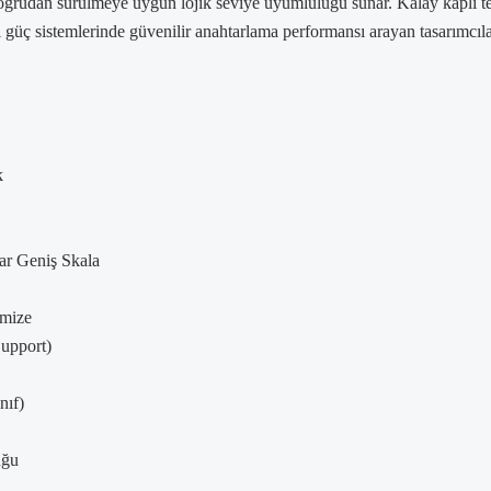
a doğrudan sürülmeye uygun lojik seviye uyumluluğu sunar. Kalay kaplı 
 güç sistemlerinde güvenilir anahtarlama performansı arayan tasarımcılar
k
r Geniş Skala
imize
upport)
nıf)
uğu