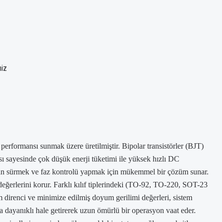
niz
performansı sunmak üzere üretilmiştir. Bipolar transistörler (BJT)
ı sayesinde çok düşük enerji tüketimi ile yüksek hızlı DC
rudan sürmek ve faz kontrolü yapmak için mükemmel bir çözüm sunar.
al değerlerini korur. Farklı kılıf tiplerindeki (TO-92, TO-220, SOT-23
 direnci ve minimize edilmiş doyum gerilimi değerleri, sistem
ha dayanıklı hale getirerek uzun ömürlü bir operasyon vaat eder.