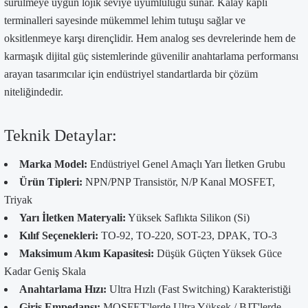
sürülmeye uygun lojik seviye uyumluluğu sunar. Kalay kaplı
terminalleri sayesinde mükemmel lehim tutuşu sağlar ve
oksitlenmeye karşı dirençlidir. Hem analog ses devrelerinde hem de
karmaşık dijital güç sistemlerinde güvenilir anahtarlama performansı
arayan tasarımcılar için endüstriyel standartlarda bir çözüm
niteliğindedir.
Teknik Detaylar:
Marka Model:
Endüstriyel Genel Amaçlı Yarı İletken Grubu
Ürün Tipleri:
NPN/PNP Transistör, N/P Kanal MOSFET,
Triyak
Yarı İletken Materyali:
Yüksek Saflıkta Silikon (Si)
Kılıf Seçenekleri:
TO-92, TO-220, SOT-23, DPAK, TO-3
Maksimum Akım Kapasitesi:
Düşük Güçten Yüksek Güce
Kadar Geniş Skala
Anahtarlama Hızı:
Ultra Hızlı (Fast Switching) Karakteristiği
Giriş Empedansı:
MOSFET'lerde Ultra Yüksek / BJT'lerde