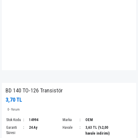
BD 140 TO-126 Transistör
3,70 TL
0 - Yorum
Stok Kodu
14994
Marka
OEM
Garanti
24 Ay
Havale
3,63 TL (%2,00
Süresi
havale indirimi)