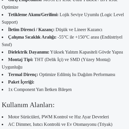
Optimize
Tetikleme Akımı/Gerilimi:
Lojik Seviye Uyumlu (Logic Level
Support)
İletim Direnci / Kazanç:
Düşük ve Lineer Kazancı
Çalışma Sıcaklık Aralığı:
-55°C ile +150°C arası (Endüstriyel
Sınıf)
Dielektrik Dayanımı:
Yüksek Yalıtım Kapasiteli Gövde Yapısı
Montaj Tipi:
THT (Delik İçi) ve SMD (Yüzey Montaj)
Uygunluğu
Termal Direnç:
Optimize Edilmiş Isı Dağılım Performansı
Paket İçeriği:
1x Component Yarı İletken Bileşen
Kullanım Alanları:
Motor Sürücüleri, PWM Kontrol ve Hız Ayar Devreleri
AC Dimmer, Isıtıcı Kontrolü ve Ev Otomasyonu (Triyak)