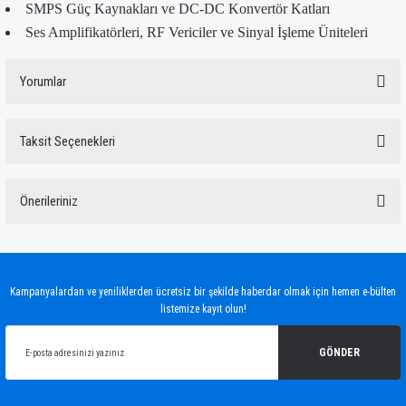
SMPS Güç Kaynakları ve DC-DC Konvertör Katları
Ses Amplifikatörleri, RF Vericiler ve Sinyal İşleme Üniteleri
Yorumlar
Taksit Seçenekleri
Bu ürüne ilk yorumu siz yapın!
Önerileriniz
Yorum Yaz
Bu ürünün fiyat bilgisi, resim, ürün açıklamalarında ve diğer konularda yetersiz
gördüğünüz noktaları öneri formunu kullanarak tarafımıza iletebilirsiniz.
Görüş ve önerileriniz için teşekkür ederiz.
Kampanyalardan ve yeniliklerden ücretsiz bir şekilde haberdar olmak için hemen e-bülten
listemize kayıt olun!
Ürün resmi kalitesiz, bozuk veya görüntülenemiyor.
Ürün açıklamasında eksik bilgiler bulunuyor.
GÖNDER
Ürün bilgilerinde hatalar bulunuyor.
Ürün fiyatı diğer sitelerden daha pahalı.