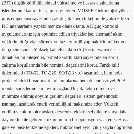
(BJT) düşük gürültülü sinyal yükseltme ve hassas anahtarlama
işlemlerinde kararlı bir yapı sergilerken, MOSFET teknolojisi yüksek
giriş empedansı sayesinde çok düşük enerji tüketimi ile yüksek hızlı
DC anahtarlama yapabilmenize olanak tanır. AC güç kontrolü
uygulamalarınız için optimize edilen triyaklar ise, alternatif akım
yüklerini doğrudan sürmek ve faz kontrolü yapmak için mükemmel
bir çözüm sunar. Yüksek kaliteli silikon (Si) kristal yapısı ile
donatılan bu bileşenler, termal kararlılıkları sayesinde en zorlu
çalışma koşullarında bile nominal değerlerini korur. Farklı kılıf
tiplerindeki (TO-92, TO-220, SOT-23 vb.) tasarımlar, hem hobi
projelerindeki breadboard kullanımlarına hem de endüstriyel PCB
montaj süreçlerine tam uyum sağlar. Düşük iletim direnci ve
minimize edilmiş doyum gerilimi değerleri, sistem genelindeki
ısınmayı azaltarak enerji verimliliğini maksimize eder. Yüksek
gerilim ve akım toleransları, devrenizi elektriksel piklere karşı daha
dayanıklı hale getirerek uzun ömürlü bir operasyon vaat eder. Hassas
gate ve base tetikleme eşikleri, mikrodenetleyici çıkışlarıyla doğrudan