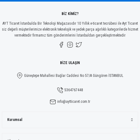
Bu ürüne benzer farklı alternatifler olmalı.
BİZ KİMİZ?
AYT Ticaret İstanbulda Bir Teknoloji Mağazasıdır 10 Yıllık e-ticaret tecrübesi ile Ayt Ticaret
siz değerli müşterilerimize elektronik teknelojik ve yedek parça ağırlıklı kategorilerde hizmet
vermektedir firmamız tüm gönderimlerini İstanbuldan gerçekleştirmektedir
Gönder
BİZE ULAŞIN
Güneştepe Mahallesi Bağlar Caddesi No 57/A Güngören İSTANBUL
5364767448
info@aytticaret.com.tr
Kurumsal