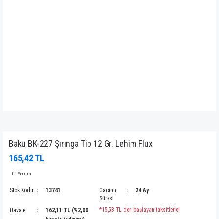
Baku BK-227 Şırınga Tip 12 Gr. Lehim Flux
165,42 TL
0 - Yorum
Stok Kodu
13741
Garanti
24 Ay
Süresi
*15,53 TL den başlayan taksitlerle!
Havale
162,11 TL (%2,00