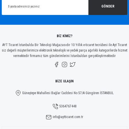
Ürün açıklamasında eksik bilgiler bulunuyor.
GÖNDER
Ürün bilgilerinde hatalar bulunuyor.
Ürün fiyatı diğer sitelerden daha pahalı.
Bu ürüne benzer farklı alternatifler olmalı.
BİZ KİMİZ?
AYT Ticaret İstanbulda Bir Teknoloji Mağazasıdır 10 Yıllık e-ticaret tecrübesi ile Ayt Ticaret
siz değerli müşterilerimize elektronik teknelojik ve yedek parça ağırlıklı kategorilerde hizmet
vermektedir firmamız tüm gönderimlerini İstanbuldan gerçekleştirmektedir
Gönder
BİZE ULAŞIN
Güneştepe Mahallesi Bağlar Caddesi No 57/A Güngören İSTANBUL
5364767448
info@aytticaret.com.tr