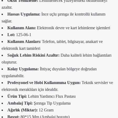
Oksit Temizleme:
Lehimlenecek yüzeylerdeki oksitlenmeyi
azaltır.
Hassas Uygulama:
İnce uçlu şırınga ile kontrollü kullanım
sağlar.
Kullanım Alanı:
Elektronik devre ve kart lehimleme işlemleri
Lot:
125-06-1
Kullanım Alanları:
Telefon, tablet, bilgisayar, anakart ve
elektronik kart tamirleri
Soğuk Lehim Riskini Azaltır:
Daha kaliteli lehim bağlantıları
oluşturur.
Kolay Uygulama:
İhtiyaç duyulan bölgeye doğrudan
uygulanabilir.
Profesyonel ve Hobi Kullanımına Uygun:
Teknik servisler ve
elektronik meraklıları için idealdir.
Ürün Tipi:
Lehim Yardımcı Flux Pastası
Ambalaj Tipi:
Şırınga Tip Uygulama
Ağırlık (Miktar):
12 Gram
Boyut:
80*15 Mm (Ambalaj boyutu)