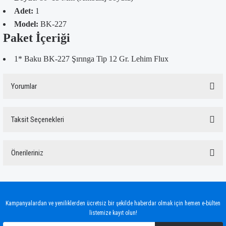
Adet:
1
Model:
BK-227
Paket İçeriği
1* Baku BK-227 Şırınga Tip 12 Gr. Lehim Flux
Yorumlar
Taksit Seçenekleri
Bu ürüne ilk yorumu siz yapın!
Önerileriniz
Yorum Yaz
Bu ürünün fiyat bilgisi, resim, ürün açıklamalarında ve diğer konularda yetersiz
gördüğünüz noktaları öneri formunu kullanarak tarafımıza iletebilirsiniz.
Görüş ve önerileriniz için teşekkür ederiz.
Kampanyalardan ve yeniliklerden ücretsiz bir şekilde haberdar olmak için hemen e-bülten
listemize kayıt olun!
Ürün resmi kalitesiz, bozuk veya görüntülenemiyor.