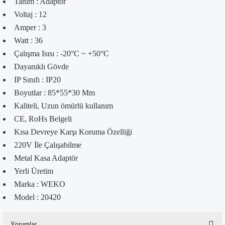
Tanım : Adaptör
Voltaj : 12
Amper : 3
Watt : 36
Çalışma Isısı : -20°C ~ +50°C
Dayanıklı Gövde
IP Sınıfı : IP20
Boyutlar : 85*55*30 Mm
Kaliteli, Uzun ömürlü kullanım
CE, RoHs Belgeli
Kısa Devreye Karşı Koruma Özelliği
220V İle Çalışabilme
Metal Kasa Adaptör
Yerli Üretim
Marka : WEKO
Model : 20420
Yorumlar