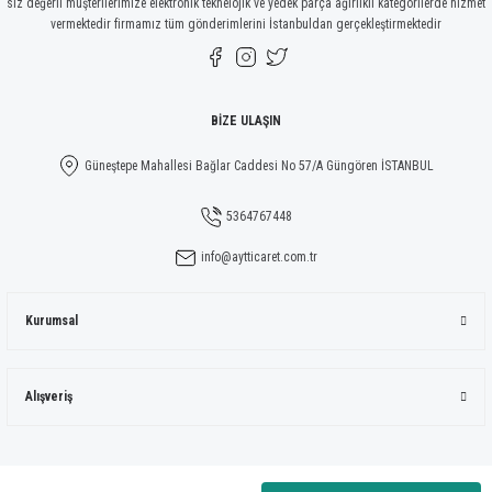
siz değerli müşterilerimize elektronik teknelojik ve yedek parça ağırlıklı kategorilerde hizmet
vermektedir firmamız tüm gönderimlerini İstanbuldan gerçekleştirmektedir
Gönder
BİZE ULAŞIN
Güneştepe Mahallesi Bağlar Caddesi No 57/A Güngören İSTANBUL
5364767448
info@aytticaret.com.tr
Kurumsal
Alışveriş