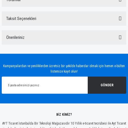
Taksit Seçenekleri
Bu ürüne ilk yorumu siz yapın!
Önerileriniz
Yorum Yaz
Bu ürünün fiyat bilgisi, resim, ürün açıklamalarında ve diğer konularda yetersiz
gördüğünüz noktaları öneri formunu kullanarak tarafımıza iletebilirsiniz.
Görüş ve önerileriniz için teşekkür ederiz.
Kampanyalardan ve yeniliklerden ücretsiz bir şekilde haberdar olmak için hemen e-bülten
listemize kayıt olun!
Ürün resmi kalitesiz, bozuk veya görüntülenemiyor.
Ürün açıklamasında eksik bilgiler bulunuyor.
GÖNDER
Ürün bilgilerinde hatalar bulunuyor.
Ürün fiyatı diğer sitelerden daha pahalı.
Bu ürüne benzer farklı alternatifler olmalı.
BİZ KİMİZ?
AYT Ticaret İstanbulda Bir Teknoloji Mağazasıdır 10 Yıllık e-ticaret tecrübesi ile Ayt Ticaret