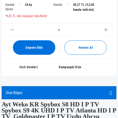
Garanti
24 Ay
Havale
45,37 TL (%2,00
Süresi
havale indirimi)
*4,35 TL den başlayan taksitlerle!
Sepete Ekle
Hemen Al
Hızlı Gönderi
Kampanyalı Ürün
Ürün Bilgisi
Ayt Weko KR Spybox S8 HD I P TV
Spybox S9 4K UHD I P TV Atlanta HD I P
TV Goldmaster I P TV Uydu Alıcısı