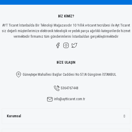
Ürün fiyatı diğer sitelerden daha pahalı.
Bu ürüne benzer farklı alternatifler olmalı.
BİZ KİMİZ?
AYT Ticaret İstanbulda Bir Teknoloji Mağazasıdır 10 Yıllık e-ticaret tecrübesi ile Ayt Ticaret
siz değerli müşterilerimize elektronik teknelojik ve yedek parça ağırlıklı kategorilerde hizmet
vermektedir firmamız tüm gönderimlerini İstanbuldan gerçekleştirmektedir
Gönder
BİZE ULAŞIN
Güneştepe Mahallesi Bağlar Caddesi No 57/A Güngören İSTANBUL
5364767448
info@aytticaret.com.tr
Kurumsal