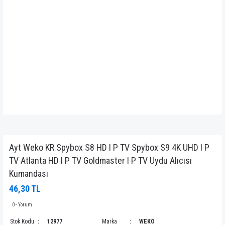
Ayt Weko KR Spybox S8 HD I P TV Spybox S9 4K UHD I P
TV Atlanta HD I P TV Goldmaster I P TV Uydu Alıcısı
Kumandası
46,30 TL
0 - Yorum
Stok Kodu
12977
Marka
WEKO