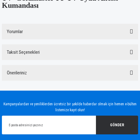
Kumandası
Yorumlar
Taksit Seçenekleri
Bu ürüne ilk yorumu siz yapın!
Önerileriniz
Yorum Yaz
Bu ürünün fiyat bilgisi, resim, ürün açıklamalarında ve diğer konularda yetersiz
gördüğünüz noktaları öneri formunu kullanarak tarafımıza iletebilirsiniz.
Görüş ve önerileriniz için teşekkür ederiz.
Kampanyalardan ve yeniliklerden ücretsiz bir şekilde haberdar olmak için hemen e-bülten
listemize kayıt olun!
Ürün resmi kalitesiz, bozuk veya görüntülenemiyor.
Ürün açıklamasında eksik bilgiler bulunuyor.
GÖNDER
Ürün bilgilerinde hatalar bulunuyor.