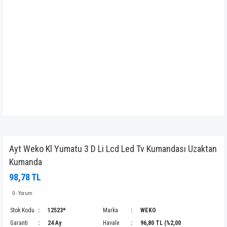
Ayt Weko Kl Yumatu 3 D Li Lcd Led Tv Kumandası Uzaktan
Kumanda
98,78 TL
0 - Yorum
Stok Kodu
12523*
Marka
WEKO
Garanti
24 Ay
Havale
96,80 TL (%2,00