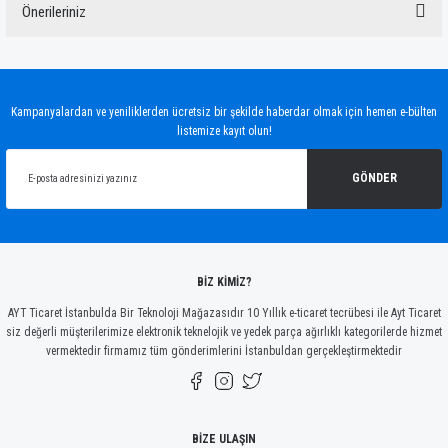
Önerileriniz
Yorum Yaz
Bu ürünün fiyat bilgisi, resim, ürün açıklamalarında ve diğer konularda yetersiz
gördüğünüz noktaları öneri formunu kullanarak tarafımıza iletebilirsiniz.
Görüş ve önerileriniz için teşekkür ederiz.
Kampanyalardan ve yeniliklerden ücretsiz bir şekilde haberdar olmak için hemen e-bülten
listemize kayıt olun!
Ürün resmi kalitesiz, bozuk veya görüntülenemiyor.
Ürün açıklamasında eksik bilgiler bulunuyor.
GÖNDER
Ürün bilgilerinde hatalar bulunuyor.
Ürün fiyatı diğer sitelerden daha pahalı.
Bu ürüne benzer farklı alternatifler olmalı.
BİZ KİMİZ?
AYT Ticaret İstanbulda Bir Teknoloji Mağazasıdır 10 Yıllık e-ticaret tecrübesi ile Ayt Ticaret
siz değerli müşterilerimize elektronik teknelojik ve yedek parça ağırlıklı kategorilerde hizmet
vermektedir firmamız tüm gönderimlerini İstanbuldan gerçekleştirmektedir
Gönder
BİZE ULAŞIN