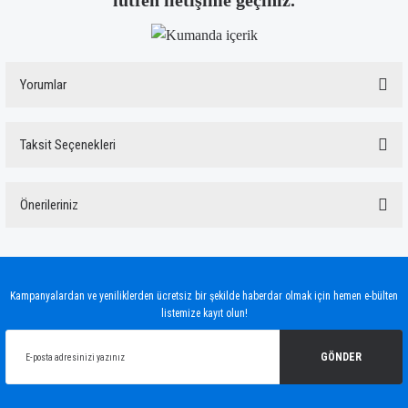
lütfen iletişime geçiniz.
Yorumlar
Taksit Seçenekleri
Bu ürüne ilk yorumu siz yapın!
Önerileriniz
Yorum Yaz
Bu ürünün fiyat bilgisi, resim, ürün açıklamalarında ve diğer konularda yetersiz
gördüğünüz noktaları öneri formunu kullanarak tarafımıza iletebilirsiniz.
Görüş ve önerileriniz için teşekkür ederiz.
Kampanyalardan ve yeniliklerden ücretsiz bir şekilde haberdar olmak için hemen e-bülten
listemize kayıt olun!
Ürün resmi kalitesiz, bozuk veya görüntülenemiyor.
Ürün açıklamasında eksik bilgiler bulunuyor.
GÖNDER
Ürün bilgilerinde hatalar bulunuyor.
Ürün fiyatı diğer sitelerden daha pahalı.