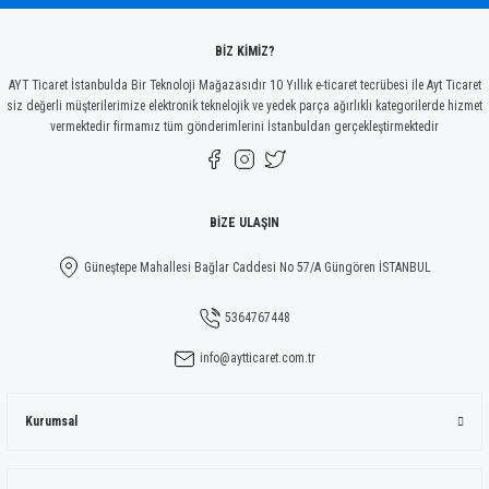
Bu ürüne benzer farklı alternatifler olmalı.
BİZ KİMİZ?
AYT Ticaret İstanbulda Bir Teknoloji Mağazasıdır 10 Yıllık e-ticaret tecrübesi ile Ayt Ticaret
siz değerli müşterilerimize elektronik teknelojik ve yedek parça ağırlıklı kategorilerde hizmet
vermektedir firmamız tüm gönderimlerini İstanbuldan gerçekleştirmektedir
Gönder
BİZE ULAŞIN
Güneştepe Mahallesi Bağlar Caddesi No 57/A Güngören İSTANBUL
5364767448
info@aytticaret.com.tr
Kurumsal