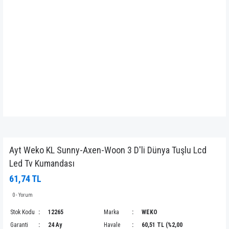
Ayt Weko KL Sunny-Axen-Woon 3 D'li Dünya Tuşlu Lcd
Led Tv Kumandası
61,74 TL
0 - Yorum
Stok Kodu
12265
Marka
WEKO
Garanti
24 Ay
Havale
60,51 TL (%2,00