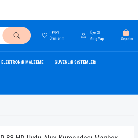
Favori
Üye Ol
Ürünlerim
Sepetim
Giriş Yap
ELEKTRONİK MALZEME
GÜVENLİK SİSTEMLERİ