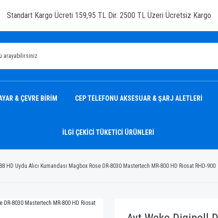
Standart Kargo Ücreti 159,95 TL Dir. 2500 TL Üzeri Ücretsiz Kargo
AYAR & ÇEVRE BİRİM
CEP TELEFONU AKSESUAR & ŞARJ ALETLERİ
İLGİ ÇEKİCİ TÜKETİCİ ÜRÜNLERİ
P-88 HD Uydu Alıcı Kumandası Magbox Rose DR-8030 Mastertech MR-800 HD Riosat RHD-900