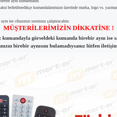
birebir aynı kumandadır.
, aksi belirtilmedikçe kumandalarımızın üzerinde marka, logo vs. yazm
ynı ise cihazınızı sorunsuz çalıştıracaktır.
MÜŞTERİLERİMİZİN DİKKATİNE !
 kumandayla görseldeki kumanda birebir aynı ise sa
zın birebir aynısını bulamadıysanız lütfen iletişim