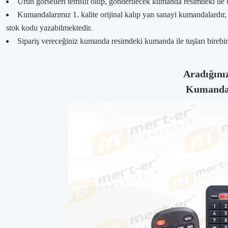
Ürün görselleri temsili olup, gönderilecek kumanda resimdeki ile 
Kumandalarımız 1. kalite orijinal kalıp yan sanayi kumandalardır
stok kodu yazabilmektedir.
Sipariş vereceğiniz kumanda resimdeki kumanda ile tuşları birebir a
Aradığınız
Kumandanı