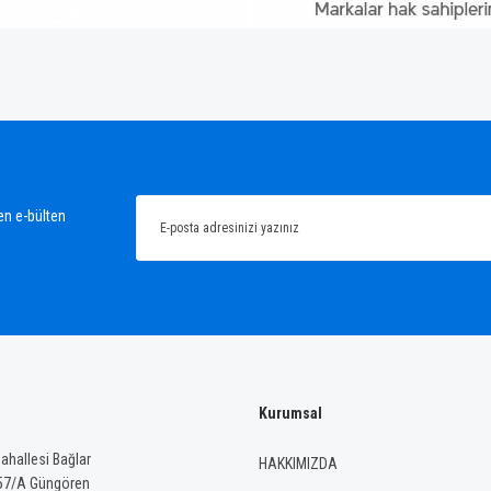
ğünüz noktaları öneri formunu kullanarak tarafımıza iletebilirsiniz.
Bu ürüne ilk yorumu siz yapın!
Yorum Yaz
en e-bülten
Kurumsal
Gönder
hallesi Bağlar
HAKKIMIZDA
57/A Güngören