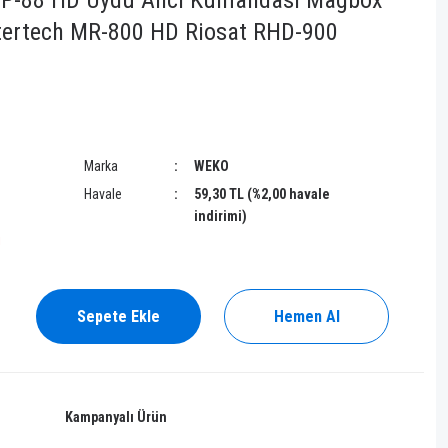
 DP-88 HD Uydu Alıcı Kumandası Magbox
ertech MR-800 HD Riosat RHD-900
Marka
WEKO
Havale
59,30 TL (%2,00 havale
indirimi)
!
Sepete Ekle
Hemen Al
Kampanyalı Ürün