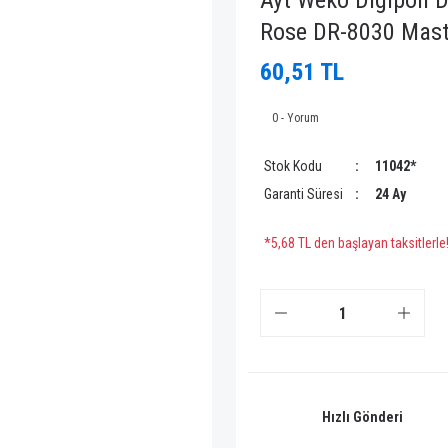
Ayt Weko Digipoll
Rose DR-8030 Mast
60,51 TL
0 - Yorum
Stok Kodu
11042*
Garanti Süresi
24 Ay
*5,68 TL den başlayan taksitlerle
Hızlı Gönderi