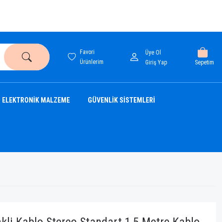
Favori
Üye Ol
Ürünlerim
Sepetim
Giriş Yap
ELEKTRONİK MALZEME
GÜVENLİK SİSTEMLERİ