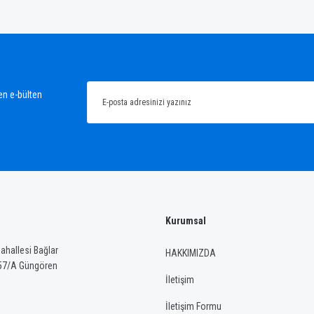
ğünüz noktaları öneri formunu kullanarak tarafımıza iletebilirsiniz.
Bu ürüne ilk yorumu siz yapın!
Yorum Yaz
en e-bülten
Kurumsal
Gönder
hallesi Bağlar
HAKKIMIZDA
57/A Güngören
İletişim
İletişim Formu