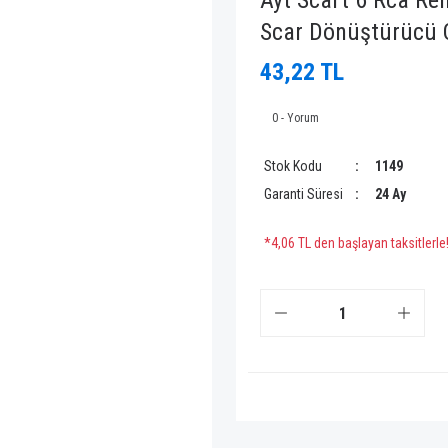
Ayt Scart 6 Rca Ren
Scar Dönüştürücü Ç
43,22 TL
0 - Yorum
Stok Kodu
1149
Garanti Süresi
24 Ay
*4,06 TL den başlayan taksitlerle