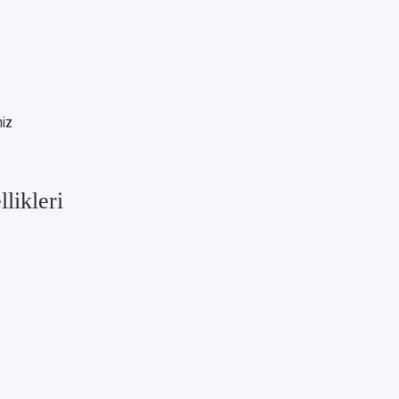
niz
likleri