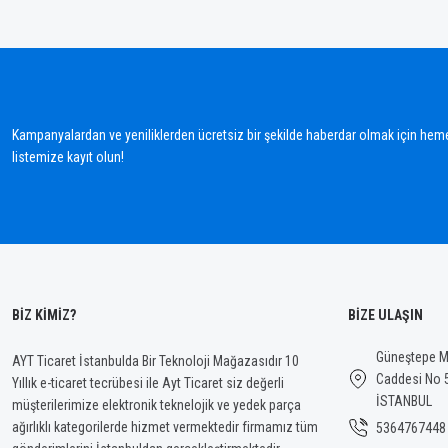
Bu ürünün fiyat bilgisi, resim, ürün açıklamalarında ve diğer konularda yetersiz gördü
Görüş ve önerileriniz için teşekkür ederiz.
Ürün resmi kalitesiz, bozuk veya görüntülenemiyor.
Ürün açıklamasında eksik bilgiler bulunuyor.
Kampanyalardan ve yeniliklerden ücretsiz bir şekilde haberdar olmak için hem
Ürün bilgilerinde hatalar bulunuyor.
listemize kayıt olun!
Ürün fiyatı diğer sitelerden daha pahalı.
Bu ürüne benzer farklı alternatifler olmalı.
BİZ KİMİZ?
BİZE ULAŞIN
Güneştepe Ma
AYT Ticaret İstanbulda Bir Teknoloji Mağazasıdır 10
Caddesi No 
Yıllık e-ticaret tecrübesi ile Ayt Ticaret siz değerli
İSTANBUL
müşterilerimize elektronik teknelojik ve yedek parça
ağırlıklı kategorilerde hizmet vermektedir firmamız tüm
5364767448