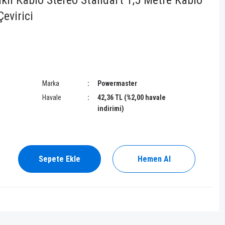
kli Kablo Stereo Standart 1,5 Metre Kablo
evirici
Marka
Powermaster
Havale
42,36 TL (%2,00 havale
indirimi)
!
Sepete Ekle
Hemen Al