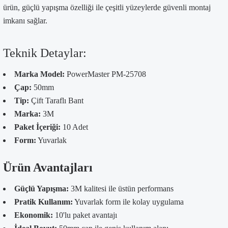
ürün, güçlü yapışma özelliği ile çeşitli yüzeylerde güvenli montaj
imkanı sağlar.
Teknik Detaylar:
Marka Model:
PowerMaster PM-25708
Çap:
50mm
Tip:
Çift Taraflı Bant
Marka:
3M
Paket İçeriği:
10 Adet
Form:
Yuvarlak
Ürün Avantajları
Güçlü Yapışma:
3M kalitesi ile üstün performans
Pratik Kullanım:
Yuvarlak form ile kolay uygulama
Ekonomik:
10'lu paket avantajı