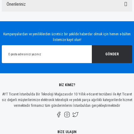
Önerileriniz
Yorum Yaz
Bu ürünün fiyat bilgisi, resim, ürün açıklamalarında ve diğer konularda yetersiz
gördüğünüz noktaları öneri formunu kullanarak tarafımıza iletebilirsiniz.
Görüş ve önerileriniz için teşekkür ederiz.
Kampanyalardan ve yeniliklerden ücretsiz bir şekilde haberdar olmak için hemen e-bülten
listemize kayıt olun!
Ürün resmi kalitesiz, bozuk veya görüntülenemiyor.
Ürün açıklamasında eksik bilgiler bulunuyor.
GÖNDER
Ürün bilgilerinde hatalar bulunuyor.
Ürün fiyatı diğer sitelerden daha pahalı.
Bu ürüne benzer farklı alternatifler olmalı.
BİZ KİMİZ?
AYT Ticaret İstanbulda Bir Teknoloji Mağazasıdır 10 Yıllık e-ticaret tecrübesi ile Ayt Ticaret
siz değerli müşterilerimize elektronik teknelojik ve yedek parça ağırlıklı kategorilerde hizmet
vermektedir firmamız tüm gönderimlerini İstanbuldan gerçekleştirmektedir
Gönder
BİZE ULAŞIN