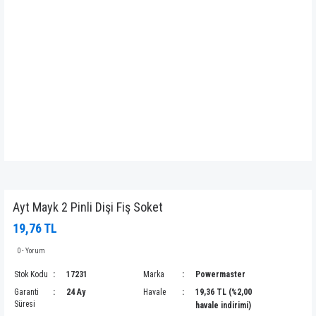
Ayt Mayk 2 Pinli Dişi Fiş Soket
19,76 TL
0 - Yorum
Stok Kodu
17231
Marka
Powermaster
Garanti
24 Ay
Havale
19,36 TL (%2,00
Süresi
havale indirimi)