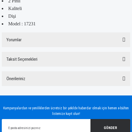
2 Pinli
Kaliteli
Dişi
Model : 17231
Yorumlar
Taksit Seçenekleri
Bu ürüne ilk yorumu siz yapın!
Önerileriniz
Yorum Yaz
Bu ürünün fiyat bilgisi, resim, ürün açıklamalarında ve diğer konularda yetersiz
gördüğünüz noktaları öneri formunu kullanarak tarafımıza iletebilirsiniz.
Görüş ve önerileriniz için teşekkür ederiz.
Kampanyalardan ve yeniliklerden ücretsiz bir şekilde haberdar olmak için hemen e-bülten
listemize kayıt olun!
Ürün resmi kalitesiz, bozuk veya görüntülenemiyor.
Ürün açıklamasında eksik bilgiler bulunuyor.
GÖNDER