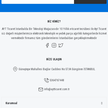
Ürün bilgilerinde hatalar bulunuyor.
Ürün fiyatı diğer sitelerden daha pahalı.
Bu ürüne benzer farklı alternatifler olmalı.
BİZ KİMİZ?
AYT Ticaret İstanbulda Bir Teknoloji Mağazasıdır 10 Yıllık e-ticaret tecrübesi ile Ayt Ticaret
siz değerli müşterilerimize elektronik teknelojik ve yedek parça ağırlıklı kategorilerde hizmet
vermektedir firmamız tüm gönderimlerini İstanbuldan gerçekleştirmektedir
Gönder
BİZE ULAŞIN
Güneştepe Mahallesi Bağlar Caddesi No 57/A Güngören İSTANBUL
5364767448
info@aytticaret.com.tr
Kurumsal