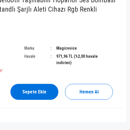
etooth Taşınabilir Hoparlör Ses Bombası
andlı Şarjlı Aleti Cihazı Rgb Renkli
Marka
Magicvoice
Havale
971,96 TL (%2,00 havale
indirimi)
e!
Sepete Ekle
Hemen Al