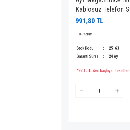
Ayt Magicmoice Blu
Kablosuz Telefon St
991,80 TL
0 - Yorum
Stok Kodu
25163
Garanti Süresi
24 Ay
*93,10 TL den başlayan taksitlerl