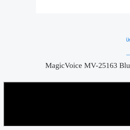
Ür
MagicVoice MV-25163 Blueto