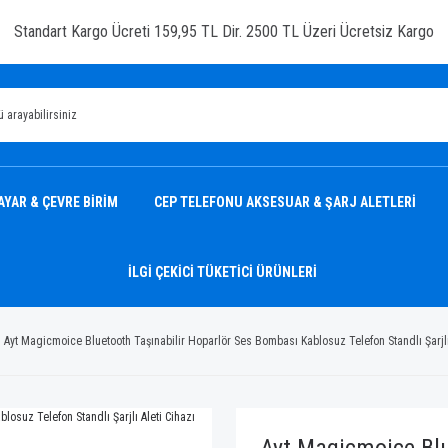
Standart Kargo Ücreti 159,95 TL Dir. 2500 TL Üzeri Ücretsiz Kargo
AYAR & ÇEVRE BİRİM
CEP TELEFONU AKSESUAR & ŞARJ ALETLERİ
İLGİ ÇEKİCİ TÜKETİCİ ÜRÜNLERİ
Ayt Magicmoice Bluetooth Taşınabilir Hoparlör Ses Bombası Kablosuz Telefon Standlı Şarjlı