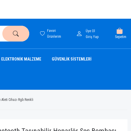
Favori
Üye Ol
Ürünlerim
Sepetim
Giriş Yap
ELEKTRONİK MALZEME
GÜVENLİK SİSTEMLERİ
 Aleti Cihazı Rgb Renkli