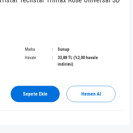
Tristar Techstar Trimax Rose Universal SD
Marka
Sunup
Havale
33,88 TL (%2,00 havale
indirimi)
!
Sepete Ekle
Hemen Al