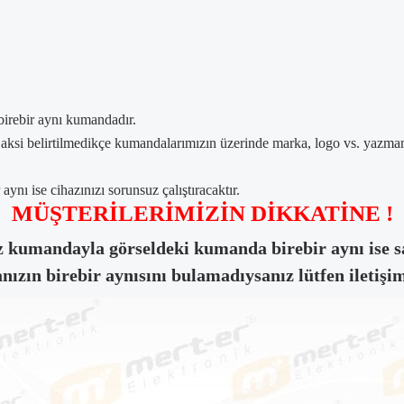
birebir aynı kumandadır.
, aksi belirtilmedikçe kumandalarımızın üzerinde marka, logo vs. yazm
ynı ise cihazınızı sorunsuz çalıştıracaktır.
MÜŞTERİLERİMİZİN DİKKATİNE !
 kumandayla görseldeki kumanda birebir aynı ise sa
zın birebir aynısını bulamadıysanız lütfen iletişim