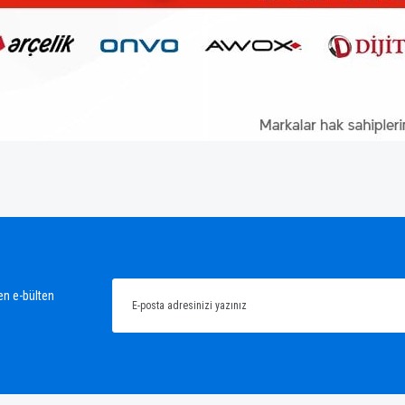
ğünüz noktaları öneri formunu kullanarak tarafımıza iletebilirsiniz.
Bu ürüne ilk yorumu siz yapın!
Yorum Yaz
en e-bülten