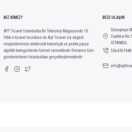
BİZ KİMİZ?
BİZE ULAŞIN
Güneştepe Ma
AYT Ticaret İstanbulda Bir Teknoloji Mağazasıdır 10
Caddesi No 
Yıllık e-ticaret tecrübesi ile Ayt Ticaret siz değerli
İSTANBUL
müşterilerimize elektronik teknelojik ve yedek parça
ağırlıklı kategorilerde hizmet vermektedir firmamız tüm
5364767448
gönderimlerini İstanbuldan gerçekleştirmektedir
info@ayttica