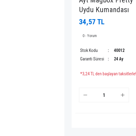
Ayt Magbox Pretty 
Uydu Kumandası
34,57 TL
0 - Yorum
Stok Kodu
40012
Garanti Süresi
24 Ay
*3,24 TL den başlayan taksitlerle