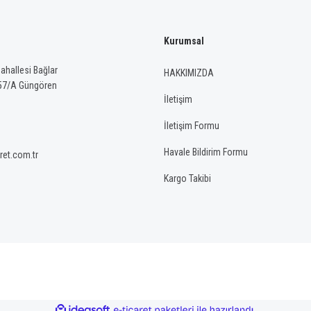
Kurumsal
Gönder
hallesi Bağlar
HAKKIMIZDA
57/A Güngören
İletişim
İletişim Formu
Havale Bildirim Formu
ret.com.tr
Kargo Takibi
ile
ideasoft
e-