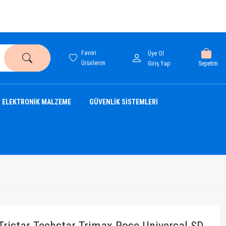
Favori
Üye Ol
Ürünlerim
Sepetim
Giriş Yap
ELEKTRONİK MALZEME
GÜVENLİK SİSTEMLERİ