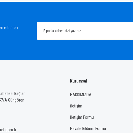
Bu ürüne ilk yorumu siz yapın!
Yorum Yaz
en e-bülten
Kurumsal
Gönder
hallesi Bağlar
HAKKIMIZDA
57/A Güngören
İletişim
İletişim Formu
Havale Bildirim Formu
ret.com.tr