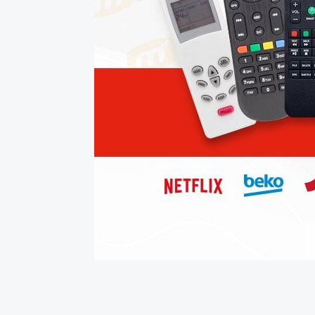
Bu ürünün fiyat bilgisi, resim, ürün açıklamalarında ve diğer konularda yetersiz gördü
Görüş ve önerileriniz için teşekkür ederiz.