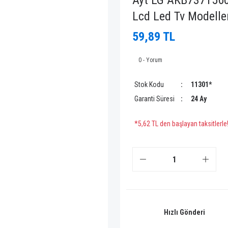
Ayt LG AKB737156
Lcd Led Tv Modell
59,89 TL
0 - Yorum
Stok Kodu
11301*
Garanti Süresi
24 Ay
*5,62 TL den başlayan taksitlerle
Hızlı Gönderi