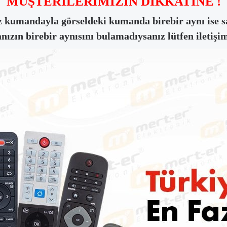
MÜŞTERİLERİMİZİN DİKKATİNE !
 kumandayla görseldeki kumanda birebir aynı ise sa
zın birebir aynısını bulamadıysanız lütfen iletişim