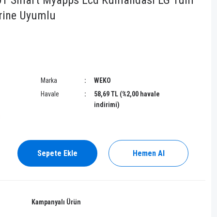
01 Smart Myapps Lcd Kumandası LG Tüm
erine Uyumlu
Marka
WEKO
Havale
58,69 TL (%2,00 havale
indirimi)
!
Sepete Ekle
Hemen Al
Kampanyalı Ürün