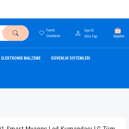
Favori
Üye Ol
Ürünlerim
Sepetim
Giriş Yap
ELEKTRONİK MALZEME
GÜVENLİK SİSTEMLERİ