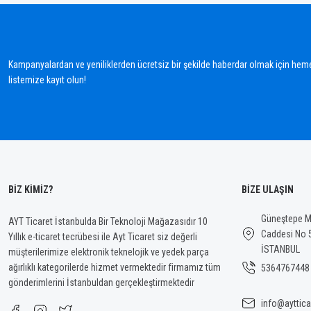
Ürün resmi kalitesiz, bozuk veya görüntülenemiyor.
Ürün açıklamasında eksik bilgiler bulunuyor.
Kampanyalardan ve yeniliklerden ücretsiz bir şekilde haberdar olmak için hem
Ürün bilgilerinde hatalar bulunuyor.
listemize kayıt olun!
Ürün fiyatı diğer sitelerden daha pahalı.
Bu ürüne benzer farklı alternatifler olmalı.
BİZ KİMİZ?
BİZE ULAŞIN
Güneştepe Ma
AYT Ticaret İstanbulda Bir Teknoloji Mağazasıdır 10
Caddesi No 
Yıllık e-ticaret tecrübesi ile Ayt Ticaret siz değerli
İSTANBUL
müşterilerimize elektronik teknelojik ve yedek parça
ağırlıklı kategorilerde hizmet vermektedir firmamız tüm
5364767448
gönderimlerini İstanbuldan gerçekleştirmektedir
info@ayttica