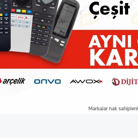
ğünüz noktaları öneri formunu kullanarak tarafımıza iletebilirsiniz.