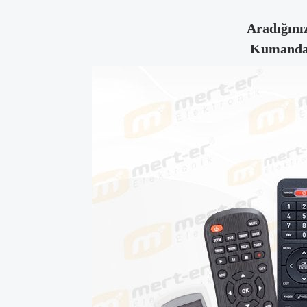
Aradığınız
Kumandanı