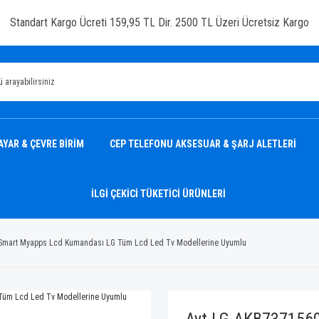
Standart Kargo Ücreti 159,95 TL Dir. 2500 TL Üzeri Ücretsiz Kargo
AYAR & ÇEVRE BİRİM
CEP TELEFONU AKSESUAR & ŞARJ ALETLERİ
İLGİ ÇEKİCİ TÜKETİCİ ÜRÜNLERİ
Smart Myapps Lcd Kumandası LG Tüm Lcd Led Tv Modellerine Uyumlu