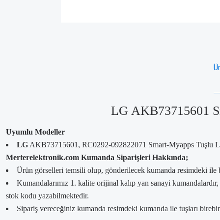
Ür
LG AKB73715601 Sm
Uyumlu Modeller
LG
AKB73715601, RC0292-092822071 Smart-Myapps Tuşlu L
Merterelektronik.com Kumanda Siparişleri Hakkında;
Ürün görselleri temsili olup, gönderilecek kumanda resimdeki ile 
Kumandalarımız 1. kalite orijinal kalıp yan sanayi kumandalardır
stok kodu yazabilmektedir.
Sipariş vereceğiniz kumanda resimdeki kumanda ile tuşları birebir a