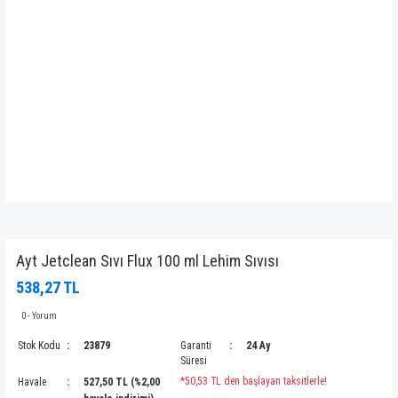
Ayt Jetclean Sıvı Flux 100 ml Lehim Sıvısı
538,27 TL
0 - Yorum
Stok Kodu
23879
Garanti
24 Ay
Süresi
*50,53 TL den başlayan taksitlerle!
Havale
527,50 TL (%2,00