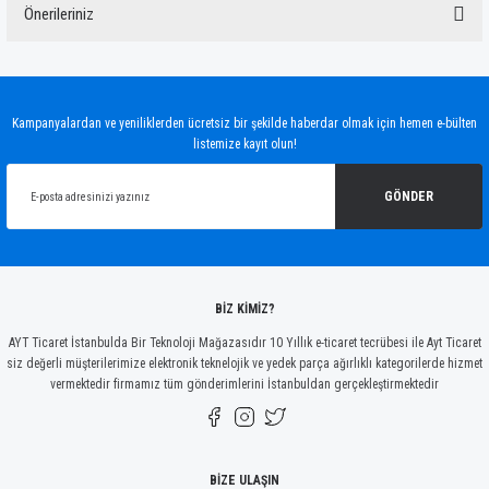
Önerileriniz
Yorum Yaz
Bu ürünün fiyat bilgisi, resim, ürün açıklamalarında ve diğer konularda yetersiz
gördüğünüz noktaları öneri formunu kullanarak tarafımıza iletebilirsiniz.
Görüş ve önerileriniz için teşekkür ederiz.
Kampanyalardan ve yeniliklerden ücretsiz bir şekilde haberdar olmak için hemen e-bülten
listemize kayıt olun!
Ürün resmi kalitesiz, bozuk veya görüntülenemiyor.
Ürün açıklamasında eksik bilgiler bulunuyor.
GÖNDER
Ürün bilgilerinde hatalar bulunuyor.
Ürün fiyatı diğer sitelerden daha pahalı.
Bu ürüne benzer farklı alternatifler olmalı.
BİZ KİMİZ?
AYT Ticaret İstanbulda Bir Teknoloji Mağazasıdır 10 Yıllık e-ticaret tecrübesi ile Ayt Ticaret
siz değerli müşterilerimize elektronik teknelojik ve yedek parça ağırlıklı kategorilerde hizmet
vermektedir firmamız tüm gönderimlerini İstanbuldan gerçekleştirmektedir
Gönder
BİZE ULAŞIN