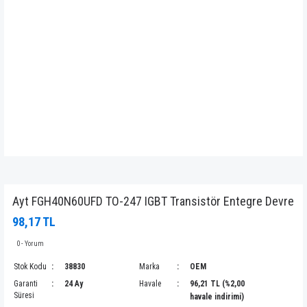
Ayt FGH40N60UFD TO-247 IGBT Transistör Entegre Devre
98,17 TL
0 - Yorum
Stok Kodu
38830
Marka
OEM
Garanti
24 Ay
Havale
96,21 TL (%2,00
Süresi
havale indirimi)