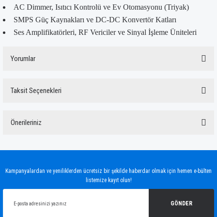
AC Dimmer, Isıtıcı Kontrolü ve Ev Otomasyonu (Triyak)
SMPS Güç Kaynakları ve DC-DC Konvertör Katları
Ses Amplifikatörleri, RF Vericiler ve Sinyal İşleme Üniteleri
Yorumlar
Taksit Seçenekleri
Bu ürüne ilk yorumu siz yapın!
Önerileriniz
Yorum Yaz
Bu ürünün fiyat bilgisi, resim, ürün açıklamalarında ve diğer konularda yetersiz
gördüğünüz noktaları öneri formunu kullanarak tarafımıza iletebilirsiniz.
Görüş ve önerileriniz için teşekkür ederiz.
Kampanyalardan ve yeniliklerden ücretsiz bir şekilde haberdar olmak için hemen e-bülten
listemize kayıt olun!
Ürün resmi kalitesiz, bozuk veya görüntülenemiyor.
Ürün açıklamasında eksik bilgiler bulunuyor.
GÖNDER
Ürün bilgilerinde hatalar bulunuyor.