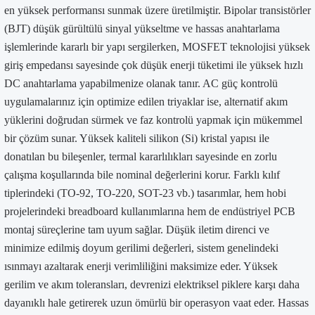
en yüksek performansı sunmak üzere üretilmiştir. Bipolar transistörler
(BJT) düşük gürültülü sinyal yükseltme ve hassas anahtarlama
işlemlerinde kararlı bir yapı sergilerken, MOSFET teknolojisi yüksek
giriş empedansı sayesinde çok düşük enerji tüketimi ile yüksek hızlı
DC anahtarlama yapabilmenize olanak tanır. AC güç kontrolü
uygulamalarınız için optimize edilen triyaklar ise, alternatif akım
yüklerini doğrudan sürmek ve faz kontrolü yapmak için mükemmel
bir çözüm sunar. Yüksek kaliteli silikon (Si) kristal yapısı ile
donatılan bu bileşenler, termal kararlılıkları sayesinde en zorlu
çalışma koşullarında bile nominal değerlerini korur. Farklı kılıf
tiplerindeki (TO-92, TO-220, SOT-23 vb.) tasarımlar, hem hobi
projelerindeki breadboard kullanımlarına hem de endüstriyel PCB
montaj süreçlerine tam uyum sağlar. Düşük iletim direnci ve
minimize edilmiş doyum gerilimi değerleri, sistem genelindeki
ısınmayı azaltarak enerji verimliliğini maksimize eder. Yüksek
gerilim ve akım toleransları, devrenizi elektriksel piklere karşı daha
dayanıklı hale getirerek uzun ömürlü bir operasyon vaat eder. Hassas