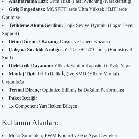
Anahtarlama Hızı:
Ultra Hızlı (Fast Switching) Karakteristiği
Giriş Empedansı:
MOSFET'lerde Ultra Yüksek / BJT'lerde
Optimize
Tetikleme Akımı/Gerilimi:
Lojik Seviye Uyumlu (Logic Level
Support)
İletim Direnci / Kazanç:
Düşük ve Lineer Kazancı
Çalışma Sıcaklık Aralığı:
-55°C ile +150°C arası (Endüstriyel
Sınıf)
Dielektrik Dayanımı:
Yüksek Yalıtım Kapasiteli Gövde Yapısı
Montaj Tipi:
THT (Delik İçi) ve SMD (Yüzey Montaj)
Uygunluğu
Termal Direnç:
Optimize Edilmiş Isı Dağılım Performansı
Paket İçeriği:
1x Component Yarı İletken Bileşen
Kullanım Alanları:
Motor Sürücüleri, PWM Kontrol ve Hız Ayar Devreleri