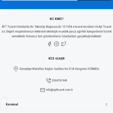
Ürün fiyatı diğer sitelerden daha pahalı.
Bu ürüne benzer farklı alternatifler olmalı.
BİZ KİMİZ?
AYT Ticaret İstanbulda Bir Teknoloji Mağazasıdır 10 Yıllık e-ticaret tecrübesi ile Ayt Ticaret
siz değerli müşterilerimize elektronik teknelojik ve yedek parça ağırlıklı kategorilerde hizmet
vermektedir firmamız tüm gönderimlerini İstanbuldan gerçekleştirmektedir
Gönder
BİZE ULAŞIN
Güneştepe Mahallesi Bağlar Caddesi No 57/A Güngören İSTANBUL
5364767448
info@aytticaret.com.tr
Kurumsal