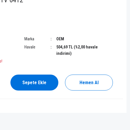
STV 6412
Marka
OEM
Havale
504,69 TL (%2,00 havale
indirimi)
e!
Sepete Ekle
Hemen Al