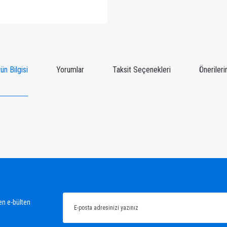
ün Bilgisi
Yorumlar
Taksit Seçenekleri
Önerileri
ğünüz noktaları öneri formunu kullanarak tarafımıza iletebilirsiniz.
Bu ürüne ilk yorumu siz yapın!
Yorum Yaz
en e-bülten