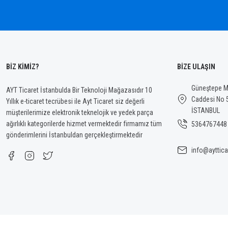
Bu ürüne benzer farklı alternatifler olmalı.
BİZ KİMİZ?
BİZE ULAŞIN
Güneştepe Ma
AYT Ticaret İstanbulda Bir Teknoloji Mağazasıdır 10
Caddesi No 
Yıllık e-ticaret tecrübesi ile Ayt Ticaret siz değerli
İSTANBUL
müşterilerimize elektronik teknelojik ve yedek parça
ağırlıklı kategorilerde hizmet vermektedir firmamız tüm
5364767448
gönderimlerini İstanbuldan gerçekleştirmektedir
info@ayttica