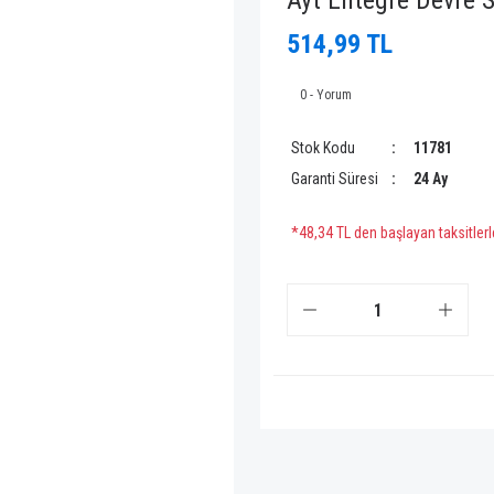
Ayt Entegre Devre 
514,99 TL
0 - Yorum
Stok Kodu
11781
Garanti Süresi
24 Ay
*48,34 TL den başlayan taksitlerl