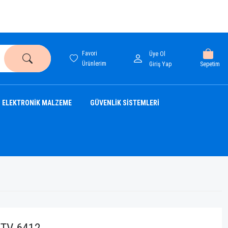
Favori
Üye Ol
Ürünlerim
Sepetim
Giriş Yap
ELEKTRONİK MALZEME
GÜVENLİK SİSTEMLERİ