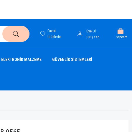
Favori
Üye Ol
Ürünlerim
Sepetim
Giriş Yap
ELEKTRONİK MALZEME
GÜVENLİK SİSTEMLERİ