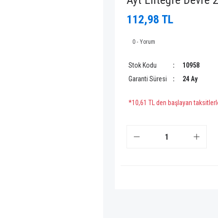
Ayt Entegre Devre 
112,98 TL
0 - Yorum
Stok Kodu
10958
Garanti Süresi
24 Ay
*10,61 TL den başlayan taksitlerl