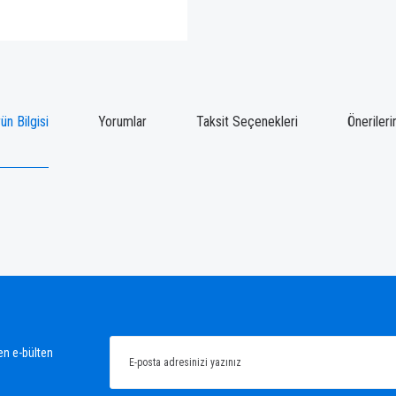
ün Bilgisi
Yorumlar
Taksit Seçenekleri
Önerileri
ğünüz noktaları öneri formunu kullanarak tarafımıza iletebilirsiniz.
Bu ürüne ilk yorumu siz yapın!
Yorum Yaz
en e-bülten