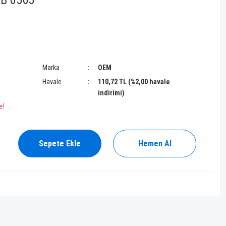
2B 0565
Marka
OEM
Havale
110,72 TL (%2,00 havale
indirimi)
e!
Sepete Ekle
Hemen Al