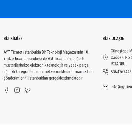
Bu ürüne benzer farklı alternatifler olmalı.
BİZ KİMİZ?
BİZE ULAŞIN
Güneştepe Ma
AYT Ticaret İstanbulda Bir Teknoloji Mağazasıdır 10
Caddesi No 
Yıllık e-ticaret tecrübesi ile Ayt Ticaret siz değerli
İSTANBUL
müşterilerimize elektronik teknelojik ve yedek parça
ağırlıklı kategorilerde hizmet vermektedir firmamız tüm
5364767448
gönderimlerini İstanbuldan gerçekleştirmektedir
info@ayttica