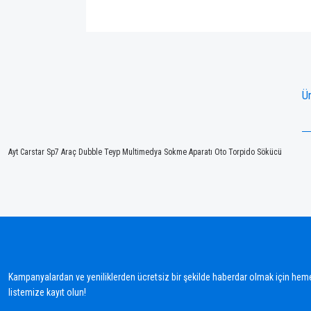
Ür
Ayt Carstar Sp7 Araç Dubble Teyp Multimedya Sokme Aparatı Oto Torpido Sökücü
Bu ürünün fiyat bilgisi, resim, ürün açıklamalarında ve diğer konularda yetersiz gördü
Görüş ve önerileriniz için teşekkür ederiz.
Ürün resmi kalitesiz, bozuk veya görüntülenemiyor.
Ürün açıklamasında eksik bilgiler bulunuyor.
Kampanyalardan ve yeniliklerden ücretsiz bir şekilde haberdar olmak için hem
Ürün bilgilerinde hatalar bulunuyor.
listemize kayıt olun!
Ürün fiyatı diğer sitelerden daha pahalı.