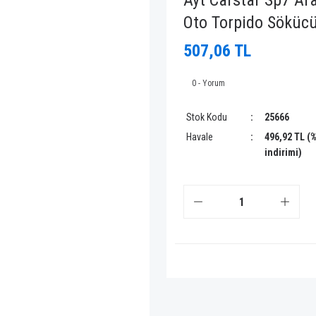
Ayt Carstar Sp7 A
Oto Torpido Söküc
507,06 TL
0 - Yorum
Stok Kodu
25666
Havale
496,92 TL (
indirimi)