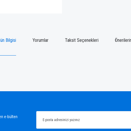
ün Bilgisi
Yorumlar
Taksit Seçenekleri
Önerileri
ğünüz noktaları öneri formunu kullanarak tarafımıza iletebilirsiniz.
Bu ürüne ilk yorumu siz yapın!
Yorum Yaz
en e-bülten