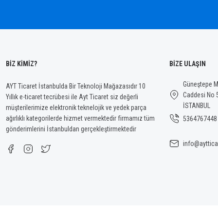
Bu ürüne benzer farklı alternatifler olmalı.
BİZ KİMİZ?
BİZE ULAŞIN
Güneştepe Ma
AYT Ticaret İstanbulda Bir Teknoloji Mağazasıdır 10
Caddesi No 
Yıllık e-ticaret tecrübesi ile Ayt Ticaret siz değerli
İSTANBUL
müşterilerimize elektronik teknelojik ve yedek parça
ağırlıklı kategorilerde hizmet vermektedir firmamız tüm
5364767448
gönderimlerini İstanbuldan gerçekleştirmektedir
info@ayttica