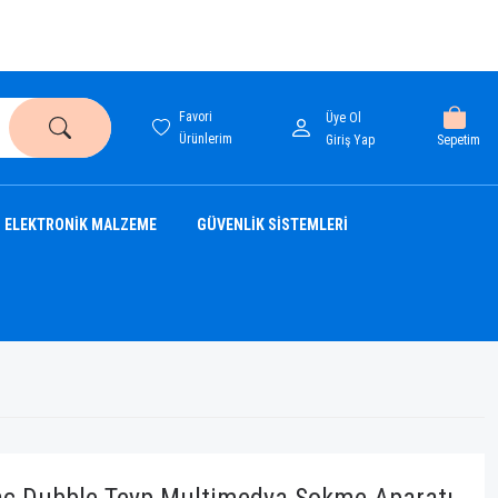
Favori
Üye Ol
Ürünlerim
Sepetim
Giriş Yap
ELEKTRONİK MALZEME
GÜVENLİK SİSTEMLERİ