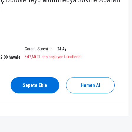
raç Dubble Teyp Multimedya Sokme Aparatı
ü
Garanti Süresi
24 Ay
*47,60 TL den başlayan taksitlerle!
%2,00 havale
Sepete Ekle
Hemen Al