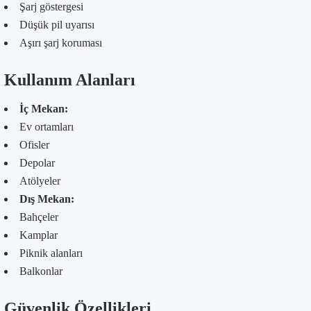
Şarj göstergesi
Düşük pil uyarısı
Aşırı şarj koruması
Kullanım Alanları
İç Mekan:
Ev ortamları
Ofisler
Depolar
Atölyeler
Dış Mekan:
Bahçeler
Kamplar
Piknik alanları
Balkonlar
Güvenlik Özellikleri