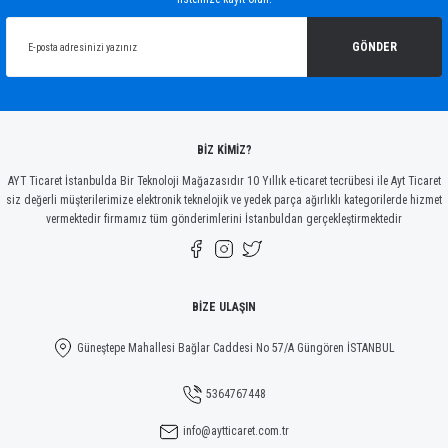
Ürün resmi kalitesiz, bozuk veya görüntülenemiyor.
Ürün açıklamasında eksik bilgiler bulunuyor.
GÖNDER
Ürün bilgilerinde hatalar bulunuyor.
Ürün fiyatı diğer sitelerden daha pahalı.
Bu ürüne benzer farklı alternatifler olmalı.
BİZ KİMİZ?
AYT Ticaret İstanbulda Bir Teknoloji Mağazasıdır 10 Yıllık e-ticaret tecrübesi ile Ayt Ticaret
siz değerli müşterilerimize elektronik teknelojik ve yedek parça ağırlıklı kategorilerde hizmet
vermektedir firmamız tüm gönderimlerini İstanbuldan gerçekleştirmektedir
Gönder
BİZE ULAŞIN
Güneştepe Mahallesi Bağlar Caddesi No 57/A Güngören İSTANBUL
5364767448
info@aytticaret.com.tr