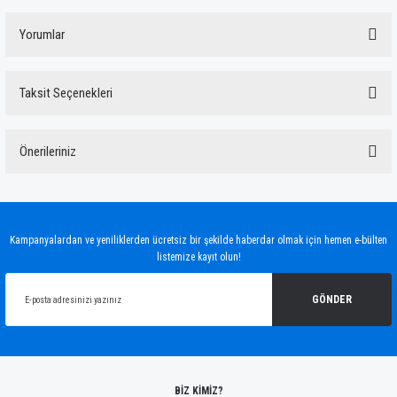
Yorumlar
Taksit Seçenekleri
Bu ürüne ilk yorumu siz yapın!
Önerileriniz
Yorum Yaz
Bu ürünün fiyat bilgisi, resim, ürün açıklamalarında ve diğer konularda yetersiz
gördüğünüz noktaları öneri formunu kullanarak tarafımıza iletebilirsiniz.
Görüş ve önerileriniz için teşekkür ederiz.
Kampanyalardan ve yeniliklerden ücretsiz bir şekilde haberdar olmak için hemen e-bülten
listemize kayıt olun!
Ürün resmi kalitesiz, bozuk veya görüntülenemiyor.
Ürün açıklamasında eksik bilgiler bulunuyor.
GÖNDER
Ürün bilgilerinde hatalar bulunuyor.
Ürün fiyatı diğer sitelerden daha pahalı.
Bu ürüne benzer farklı alternatifler olmalı.
BİZ KİMİZ?