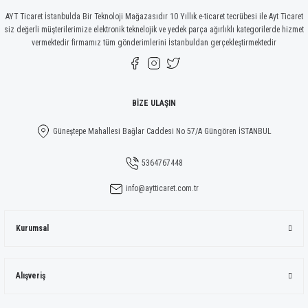
AYT Ticaret İstanbulda Bir Teknoloji Mağazasıdır 10 Yıllık e-ticaret tecrübesi ile Ayt Ticaret
siz değerli müşterilerimize elektronik teknelojik ve yedek parça ağırlıklı kategorilerde hizmet
vermektedir firmamız tüm gönderimlerini İstanbuldan gerçekleştirmektedir
Gönder
BİZE ULAŞIN
Güneştepe Mahallesi Bağlar Caddesi No 57/A Güngören İSTANBUL
5364767448
info@aytticaret.com.tr
Kurumsal
Alışveriş