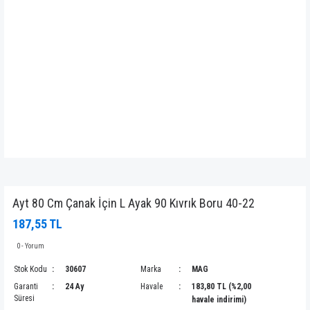
Ayt 80 Cm Çanak İçin L Ayak 90 Kıvrık Boru 40-22
187,55 TL
0 - Yorum
Stok Kodu
30607
Marka
MAG
Garanti
24 Ay
Havale
183,80 TL (%2,00
Süresi
havale indirimi)