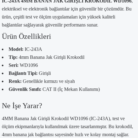
IC-243A 4MM BANAN JAK GİRİŞLİ KROKODİL WD1096
,
elektriksel ve elektronik bağlantılar için güvenilir bir çözümdür. Bu
ürün, çeşitli test ve ölçüm uygulamaları için yüksek kaliteli
bağlantılar sağlayarak güvenilir performans sunar.
Ürün Özellikleri
Model:
IC-243A
Tip:
4mm Banana Jak Girişli Krokodil
Seri:
WD1096
Bağlantı Tipi:
Girişli
Renk:
Genellikle kırmızı ve siyah
Güvenlik Sınıfı:
CAT II (İç Mekan Kullanımı)
Ne İşe Yarar?
4MM Banana Jak Girişli Krokodil WD1096 (IC-243A), test ve
ölçüm ekipmanlarıyla kullanılmak üzere tasarlanmıştır. Bu krokodil,
4mm banana jak bağlantısı sayesinde hızlı ve kolay montaj sağlar.