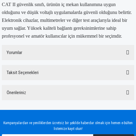
CAT II güvenlik sınıfı, ürünün iç mekan kullanımına uygun
olduğunu ve düşük voltajlı uygulamalarda güvenli olduğunu belirtir.
Elektronik cihazlar, multimetreler ve diğer test araçlarıyla ideal bir
uyum sağlar. Yüksek kaliteli bağlantı gereksinimlerine sahip
profesyonel ve amatör kullanıcılar için mükemmel bir seçimdir.
Yorumlar
Taksit Seçenekleri
Bu ürüne ilk yorumu siz yapın!
Önerileriniz
Yorum Yaz
Bu ürünün fiyat bilgisi, resim, ürün açıklamalarında ve diğer konularda yetersiz
gördüğünüz noktaları öneri formunu kullanarak tarafımıza iletebilirsiniz.
Görüş ve önerileriniz için teşekkür ederiz.
Kampanyalardan ve yeniliklerden ücretsiz bir şekilde haberdar olmak için hemen e-bülten
listemize kayıt olun!
Ürün resmi kalitesiz, bozuk veya görüntülenemiyor.