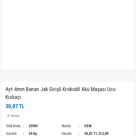
Ayt 4mm Banan Jak Girişli Krokodil Akü Maşası Ucu
Kıskaçı
30,87 TL
0 - Yorum
Stok Kodu
23583
Marka
OEM
Garanti
24 Ay
Havale
30,25 TL (%2,00