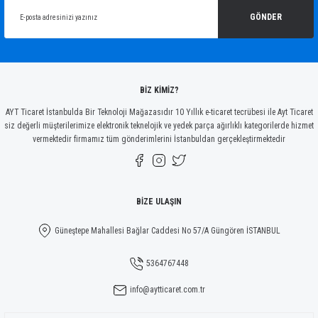
Ürün açıklamasında eksik bilgiler bulunuyor.
GÖNDER
Ürün bilgilerinde hatalar bulunuyor.
Ürün fiyatı diğer sitelerden daha pahalı.
Bu ürüne benzer farklı alternatifler olmalı.
BİZ KİMİZ?
AYT Ticaret İstanbulda Bir Teknoloji Mağazasıdır 10 Yıllık e-ticaret tecrübesi ile Ayt Ticaret
siz değerli müşterilerimize elektronik teknelojik ve yedek parça ağırlıklı kategorilerde hizmet
vermektedir firmamız tüm gönderimlerini İstanbuldan gerçekleştirmektedir
Gönder
BİZE ULAŞIN
Güneştepe Mahallesi Bağlar Caddesi No 57/A Güngören İSTANBUL
5364767448
info@aytticaret.com.tr