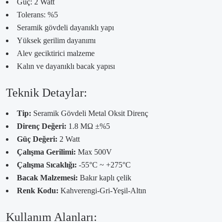
Güç: 2 Watt
Tolerans: %5
Seramik gövdeli dayanıklı yapı
Yüksek gerilim dayanımı
Alev geciktirici malzeme
Kalın ve dayanıklı bacak yapısı
Teknik Detaylar:
Tip:
Seramik Gövdeli Metal Oksit Direnç
Direnç Değeri:
1.8 MΩ ±%5
Güç Değeri:
2 Watt
Çalışma Gerilimi:
Max 500V
Çalışma Sıcaklığı:
-55°C ~ +275°C
Bacak Malzemesi:
Bakır kaplı çelik
Renk Kodu:
Kahverengi-Gri-Yeşil-Altın
Kullanım Alanları: