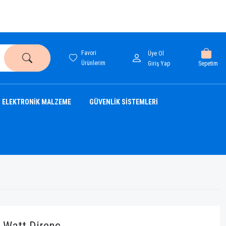
Favori
Üye Ol
Ürünlerim
Sepetim
Giriş Yap
ELEKTRONİK MALZEME
GÜVENLİK SİSTEMLERİ