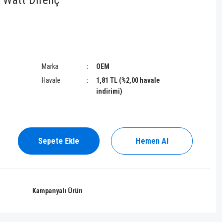
 Watt Direnç
Marka
OEM
Havale
1,81 TL (%2,00 havale
indirimi)
!
Sepete Ekle
Hemen Al
Kampanyalı Ürün