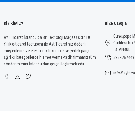
BİZ KİMİZ?
BİZE ULAŞIN
Güneştepe Ma
AYT Ticaret İstanbulda Bir Teknoloji Mağazasıdır 10
Caddesi No 
Yıllık e-ticaret tecrübesi ile Ayt Ticaret siz değerli
İSTANBUL
müşterilerimize elektronik teknelojik ve yedek parça
ağırlıklı kategorilerde hizmet vermektedir firmamız tüm
5364767448
gönderimlerini İstanbuldan gerçekleştirmektedir
info@ayttica