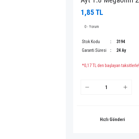
Ayt 1.8 Megaohm 2
1,85 TL
0 - Yorum
Stok Kodu
3194
Garanti Süresi
24 Ay
*0,17 TL den başlayan taksitlerle
Hızlı Gönderi