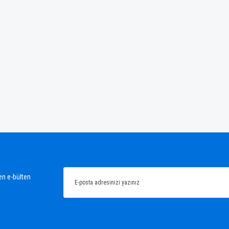
ğünüz noktaları öneri formunu kullanarak tarafımıza iletebilirsiniz.
Bu ürüne ilk yorumu siz yapın!
Yorum Yaz
en e-bülten