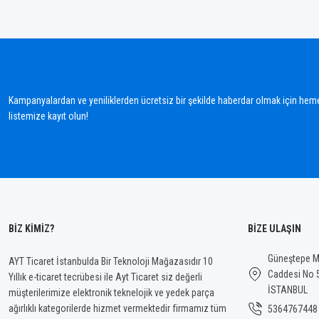
Bu ürünün fiyat bilgisi, resim, ürün açıklamalarında ve diğer konularda yetersiz gördü
Görüş ve önerileriniz için teşekkür ederiz.
Ürün resmi kalitesiz, bozuk veya görüntülenemiyor.
Ürün açıklamasında eksik bilgiler bulunuyor.
Kampanyalardan ve yeniliklerden ücretsiz bir şekilde haberdar olmak için hem
Ürün bilgilerinde hatalar bulunuyor.
listemize kayıt olun!
Ürün fiyatı diğer sitelerden daha pahalı.
Bu ürüne benzer farklı alternatifler olmalı.
BİZ KİMİZ?
BİZE ULAŞIN
Güneştepe Ma
AYT Ticaret İstanbulda Bir Teknoloji Mağazasıdır 10
Caddesi No 
Yıllık e-ticaret tecrübesi ile Ayt Ticaret siz değerli
İSTANBUL
müşterilerimize elektronik teknelojik ve yedek parça
ağırlıklı kategorilerde hizmet vermektedir firmamız tüm
5364767448