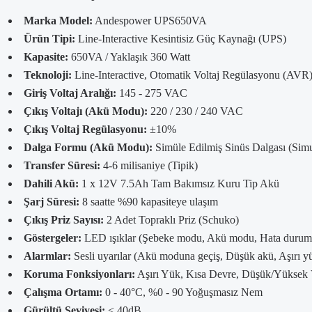
Marka Model:
Andespower UPS650VA
Ürün Tipi:
Line-Interactive Kesintisiz Güç Kaynağı (UPS)
Kapasite:
650VA / Yaklaşık 360 Watt
Teknoloji:
Line-Interactive, Otomatik Voltaj Regülasyonu (AVR
Giriş Voltaj Aralığı:
145 - 275 VAC
Çıkış Voltajı (Akü Modu):
220 / 230 / 240 VAC
Çıkış Voltaj Regülasyonu:
±10%
Dalga Formu (Akü Modu):
Simüle Edilmiş Sinüs Dalgası (Sim
Transfer Süresi:
4-6 milisaniye (Tipik)
Dahili Akü:
1 x 12V 7.5Ah Tam Bakımsız Kuru Tip Akü
Şarj Süresi:
8 saatte %90 kapasiteye ulaşım
Çıkış Priz Sayısı:
2 Adet Topraklı Priz (Schuko)
Göstergeler:
LED ışıklar (Şebeke modu, Akü modu, Hata durum
Alarmlar:
Sesli uyarılar (Akü moduna geçiş, Düşük akü, Aşırı y
Koruma Fonksiyonları:
Aşırı Yük, Kısa Devre, Düşük/Yüksek 
Çalışma Ortamı:
0 - 40°C, %0 - 90 Yoğuşmasız Nem
Gürültü Seviyesi:
< 40dB