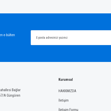
ğünüz noktaları öneri formunu kullanarak tarafımıza iletebilirsiniz.
Bu ürüne ilk yorumu siz yapın!
Yorum Yaz
en e-bülten
Kurumsal
Gönder
hallesi Bağlar
HAKKIMIZDA
57/A Güngören
İletişim
İletişim Formu