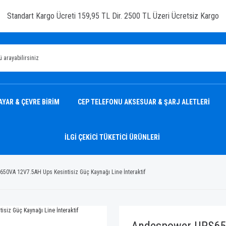
Standart Kargo Ücreti 159,95 TL Dir. 2500 TL Üzeri Ücretsiz Kargo
AYAR & ÇEVRE BİRİM
CEP TELEFONU AKSESUAR & ŞARJ ALETLERİ
İLGİ ÇEKİCİ TÜKETİCİ ÜRÜNLERİ
0VA 12V7.5AH Ups Kesintisiz Güç Kaynağı Line İnteraktif