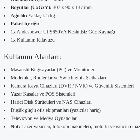
Boyutlar (UxGxY):
307 x 90 x 137 mm
Ağırlık:
Yaklaşık 5 kg
Paket İçeriği:
1x Andespower UPS650VA Kesintisiz Güç Kaynağı
1x Kullanım Kılavuzu
Kullanım Alanları:
Masaüstü Bilgisayarlar (PC) ve Monitörler
Modemler, Router'lar ve Switch gibi ağ cihazları
Kamera Kayıt Cihazları (DVR / NVR) ve Güvenlik Sistemleri
Yazar Kasalar ve POS Sistemleri
Harici Disk Sürücüleri ve NAS Cihazları
Düşük güçlü ofis ekipmanları (yazıcılar hariç)
Televizyon ve Medya Oynatıcılar
Not:
Lazer yazıcılar, fotokopi makineleri, motorlu ve ısıtıcılı ci