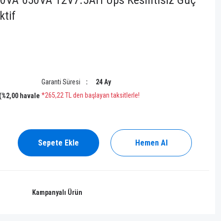
VA 650VA 12V7.5AH Ups Kesintisiz Güç
ktif
Garanti Süresi
24 Ay
*265,22 TL den başlayan taksitlerle!
 (%2,00 havale
Sepete Ekle
Hemen Al
Kampanyalı Ürün