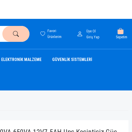
Favori
Üye Ol
Ürünlerim
Sepetim
Giriş Yap
ELEKTRONİK MALZEME
GÜVENLİK SİSTEMLERİ