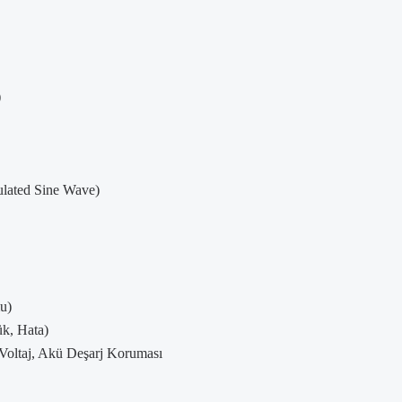
)
ulated Sine Wave)
u)
ük, Hata)
Voltaj, Akü Deşarj Koruması