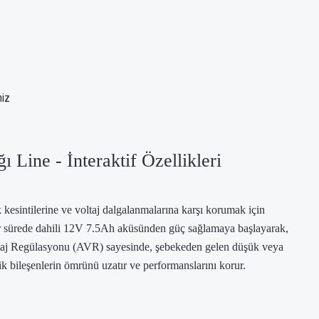
niz
ne - İnteraktif Özellikleri
esintilerine ve voltaj dalgalanmalarına karşı korumak için
ı bir sürede dahili 12V 7.5Ah aküsünden güç sağlamaya başlayarak,
Voltaj Regülasyonu (AVR) sayesinde, şebekeden gelen düşük veya
ik bileşenlerin ömrünü uzatır ve performanslarını korur.