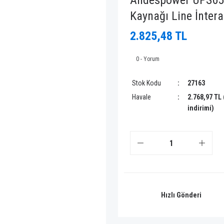
Andespower UPS650
Kaynağı Line İntera
2.825,48 TL
0 - Yorum
Stok Kodu
27163
Havale
2.768,97 TL
indirimi)
Hızlı Gönderi