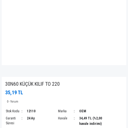
30N60 KÜÇÜK KILIF TO 220
35,19 TL
0 - Yorum
Stok Kodu
12110
Marka
OEM
Garanti
24 Ay
Havale
34,49 TL (%2,00
Süresi
havale indirimi)