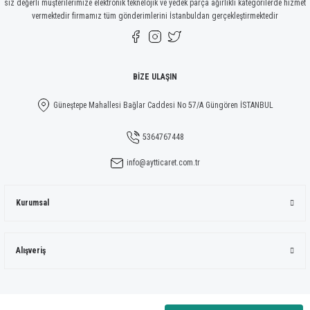
siz değerli müşterilerimize elektronik teknelojik ve yedek parça ağırlıklı kategorilerde hizmet
vermektedir firmamız tüm gönderimlerini İstanbuldan gerçekleştirmektedir
Gönder
BİZE ULAŞIN
Güneştepe Mahallesi Bağlar Caddesi No 57/A Güngören İSTANBUL
5364767448
info@aytticaret.com.tr
Kurumsal
Alışveriş