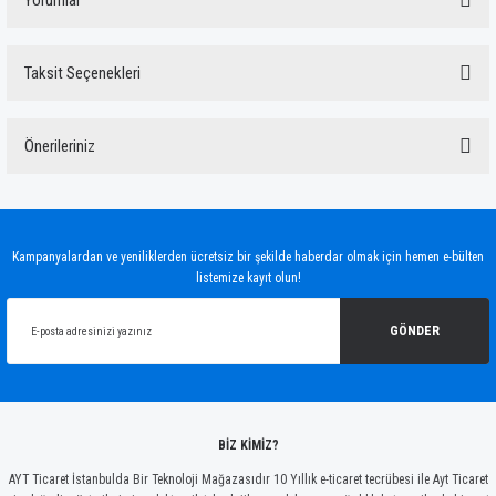
Yorumlar
Taksit Seçenekleri
Bu ürüne ilk yorumu siz yapın!
Önerileriniz
Yorum Yaz
Bu ürünün fiyat bilgisi, resim, ürün açıklamalarında ve diğer konularda yetersiz
gördüğünüz noktaları öneri formunu kullanarak tarafımıza iletebilirsiniz.
Görüş ve önerileriniz için teşekkür ederiz.
Kampanyalardan ve yeniliklerden ücretsiz bir şekilde haberdar olmak için hemen e-bülten
listemize kayıt olun!
Ürün resmi kalitesiz, bozuk veya görüntülenemiyor.
Ürün açıklamasında eksik bilgiler bulunuyor.
GÖNDER
Ürün bilgilerinde hatalar bulunuyor.
Ürün fiyatı diğer sitelerden daha pahalı.
Bu ürüne benzer farklı alternatifler olmalı.
BİZ KİMİZ?
AYT Ticaret İstanbulda Bir Teknoloji Mağazasıdır 10 Yıllık e-ticaret tecrübesi ile Ayt Ticaret