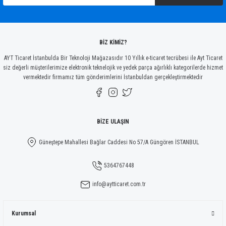
Ürün bilgilerinde hatalar bulunuyor.
Ürün fiyatı diğer sitelerden daha pahalı.
Bu ürüne benzer farklı alternatifler olmalı.
BİZ KİMİZ?
AYT Ticaret İstanbulda Bir Teknoloji Mağazasıdır 10 Yıllık e-ticaret tecrübesi ile Ayt Ticaret
siz değerli müşterilerimize elektronik teknelojik ve yedek parça ağırlıklı kategorilerde hizmet
vermektedir firmamız tüm gönderimlerini İstanbuldan gerçekleştirmektedir
Gönder
BİZE ULAŞIN
Güneştepe Mahallesi Bağlar Caddesi No 57/A Güngören İSTANBUL
5364767448
info@aytticaret.com.tr
Kurumsal