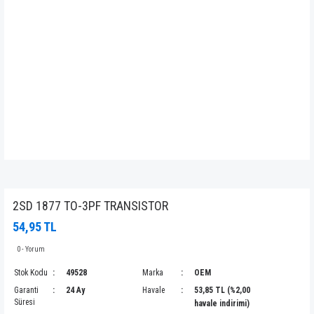
2SD 1877 TO-3PF TRANSISTOR
54,95 TL
0 - Yorum
Stok Kodu
49528
Marka
OEM
Garanti
24 Ay
Havale
53,85 TL (%2,00
Süresi
havale indirimi)