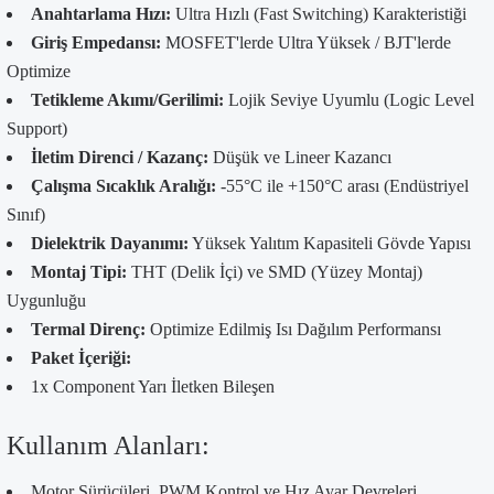
Anahtarlama Hızı:
Ultra Hızlı (Fast Switching) Karakteristiği
Giriş Empedansı:
MOSFET'lerde Ultra Yüksek / BJT'lerde
Optimize
Tetikleme Akımı/Gerilimi:
Lojik Seviye Uyumlu (Logic Level
Support)
İletim Direnci / Kazanç:
Düşük ve Lineer Kazancı
Çalışma Sıcaklık Aralığı:
-55°C ile +150°C arası (Endüstriyel
Sınıf)
Dielektrik Dayanımı:
Yüksek Yalıtım Kapasiteli Gövde Yapısı
Montaj Tipi:
THT (Delik İçi) ve SMD (Yüzey Montaj)
Uygunluğu
Termal Direnç:
Optimize Edilmiş Isı Dağılım Performansı
Paket İçeriği:
1x Component Yarı İletken Bileşen
Kullanım Alanları:
Motor Sürücüleri, PWM Kontrol ve Hız Ayar Devreleri