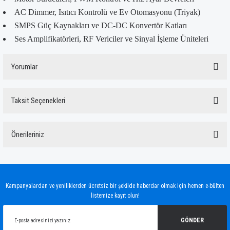
AC Dimmer, Isıtıcı Kontrolü ve Ev Otomasyonu (Triyak)
SMPS Güç Kaynakları ve DC-DC Konvertör Katları
Ses Amplifikatörleri, RF Vericiler ve Sinyal İşleme Üniteleri
Yorumlar
Taksit Seçenekleri
Bu ürüne ilk yorumu siz yapın!
Önerileriniz
Yorum Yaz
Bu ürünün fiyat bilgisi, resim, ürün açıklamalarında ve diğer konularda yetersiz
gördüğünüz noktaları öneri formunu kullanarak tarafımıza iletebilirsiniz.
Görüş ve önerileriniz için teşekkür ederiz.
Kampanyalardan ve yeniliklerden ücretsiz bir şekilde haberdar olmak için hemen e-bülten
listemize kayıt olun!
Ürün resmi kalitesiz, bozuk veya görüntülenemiyor.
Ürün açıklamasında eksik bilgiler bulunuyor.
GÖNDER