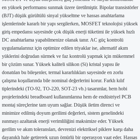
en yüksek performansı sunmak üzere üretilmiştir. Bipolar transistörler
(BJT) düşük gürültülü sinyal yükseltme ve hassas anahtarlama
işlemlerinde kararlı bir yapı sergilerken, MOSFET teknolojisi yüksek
giriş empedansı sayesinde çok düşük enerji tüketimi ile yüksek hızlı
DC anahtarlama yapabilmenize olanak tanır. AC güç kontrolü
uygulamalarınız için optimize edilen triyaklar ise, alternatif akım
yüklerini doğrudan sürmek ve faz kontrolü yapmak için mükemmel
bir çözüm sunar. Yüksek kaliteli silikon (Si) kristal yapısı ile
donatılan bu bileşenler, termal kararlılıkları sayesinde en zorlu
çalışma koşullarında bile nominal değerlerini korur. Farklı kılıf
tiplerindeki (TO-92, TO-220, SOT-23 vb.) tasarımlar, hem hobi
projelerindeki breadboard kullanımlarına hem de endüstriyel PCB
montaj süreçlerine tam uyum sağlar. Düşük iletim direnci ve
minimize edilmiş doyum gerilimi değerleri, sistem genelindeki
ısınmayı azaltarak enerji verimliliğini maksimize eder. Yüksek
gerilim ve akım toleransları, devrenizi elektriksel piklere karşı daha
dayanıklı hale getirerek uzun ömürlü bir operasyon vaat eder. Hassas