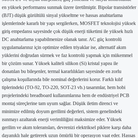
en yüksek performansı sunmak üzere üretilmiştir. Bipolar transistörler
(BJT) düşük gürültülü sinyal yükseltme ve hassas anahtarlama
işlemlerinde kararlı bir yapı sergilerken, MOSFET teknolojisi yüksek
giriş empedansı sayesinde çok düşük enerji tüketimi ile yüksek hızlı
DC anahtarlama yapabilmenize olanak tanır. AC güç kontrolü
uygulamalarınız için optimize edilen triyaklar ise, alternatif akım
yüklerini doğrudan sürmek ve faz kontrolü yapmak için mükemmel
bir çözüm sunar. Yüksek kaliteli silikon (Si) kristal yapısı ile
donatılan bu bileşenler, termal kararlılıkları sayesinde en zorlu
çalışma koşullarında bile nominal değerlerini korur. Farklı kılıf
tiplerindeki (TO-92, TO-220, SOT-23 vb.) tasarımlar, hem hobi
projelerindeki breadboard kullanımlarına hem de endüstriyel PCB
montaj süreçlerine tam uyum sağlar. Düşük iletim direnci ve
minimize edilmiş doyum gerilimi değerleri, sistem genelindeki
ısınmayı azaltarak enerji verimliliğini maksimize eder. Yüksek
gerilim ve akım toleransları, devrenizi elektriksel piklere karşı daha
dayanıklı hale getirerek uzun ömürlü bir operasyon vaat eder. Hassas