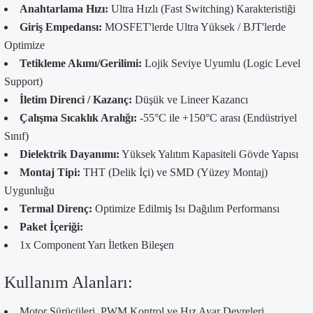
Anahtarlama Hızı:
Ultra Hızlı (Fast Switching) Karakteristiği
Giriş Empedansı:
MOSFET'lerde Ultra Yüksek / BJT'lerde
Optimize
Tetikleme Akımı/Gerilimi:
Lojik Seviye Uyumlu (Logic Level
Support)
İletim Direnci / Kazanç:
Düşük ve Lineer Kazancı
Çalışma Sıcaklık Aralığı:
-55°C ile +150°C arası (Endüstriyel
Sınıf)
Dielektrik Dayanımı:
Yüksek Yalıtım Kapasiteli Gövde Yapısı
Montaj Tipi:
THT (Delik İçi) ve SMD (Yüzey Montaj)
Uygunluğu
Termal Direnç:
Optimize Edilmiş Isı Dağılım Performansı
Paket İçeriği:
1x Component Yarı İletken Bileşen
Kullanım Alanları:
Motor Sürücüleri, PWM Kontrol ve Hız Ayar Devreleri