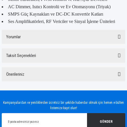
AC Dimmer, Isıtıcı Kontrolü ve Ev Otomasyonu (Triyak)
SMPS Güç Kaynakları ve DC-DC Konvertör Katları
Ses Amplifikatörleri, RF Vericiler ve Sinyal İşleme Üniteleri
Yorumlar
Taksit Seçenekleri
Bu ürüne ilk yorumu siz yapın!
Önerileriniz
Yorum Yaz
Bu ürünün fiyat bilgisi, resim, ürün açıklamalarında ve diğer konularda yetersiz
gördüğünüz noktaları öneri formunu kullanarak tarafımıza iletebilirsiniz.
Görüş ve önerileriniz için teşekkür ederiz.
Kampanyalardan ve yeniliklerden ücretsiz bir şekilde haberdar olmak için hemen e-bülten
listemize kayıt olun!
Ürün resmi kalitesiz, bozuk veya görüntülenemiyor.
Ürün açıklamasında eksik bilgiler bulunuyor.
GÖNDER