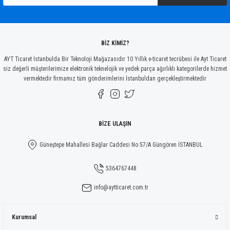
Ürün bilgilerinde hatalar bulunuyor.
Ürün fiyatı diğer sitelerden daha pahalı.
Bu ürüne benzer farklı alternatifler olmalı.
BİZ KİMİZ?
AYT Ticaret İstanbulda Bir Teknoloji Mağazasıdır 10 Yıllık e-ticaret tecrübesi ile Ayt Ticaret
siz değerli müşterilerimize elektronik teknelojik ve yedek parça ağırlıklı kategorilerde hizmet
vermektedir firmamız tüm gönderimlerini İstanbuldan gerçekleştirmektedir
Gönder
BİZE ULAŞIN
Güneştepe Mahallesi Bağlar Caddesi No 57/A Güngören İSTANBUL
5364767448
info@aytticaret.com.tr
Kurumsal