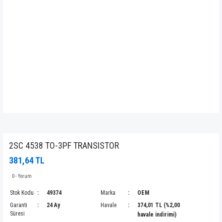
2SC 4538 TO-3PF TRANSISTOR
381,64 TL
0 - Yorum
Stok Kodu
49374
Marka
OEM
Garanti
24 Ay
Havale
374,01 TL (%2,00
Süresi
havale indirimi)