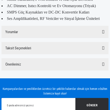
AC Dimmer, Isıtıcı Kontrolü ve Ev Otomasyonu (Triyak)
SMPS Güç Kaynakları ve DC-DC Konvertör Katları
Ses Amplifikatörleri, RF Vericiler ve Sinyal İşleme Üniteleri
Yorumlar
Taksit Seçenekleri
Bu ürüne ilk yorumu siz yapın!
Önerileriniz
Yorum Yaz
Bu ürünün fiyat bilgisi, resim, ürün açıklamalarında ve diğer konularda yetersiz
gördüğünüz noktaları öneri formunu kullanarak tarafımıza iletebilirsiniz.
Görüş ve önerileriniz için teşekkür ederiz.
Kampanyalardan ve yeniliklerden ücretsiz bir şekilde haberdar olmak için hemen e-bülten
listemize kayıt olun!
Ürün resmi kalitesiz, bozuk veya görüntülenemiyor.
Ürün açıklamasında eksik bilgiler bulunuyor.
GÖNDER