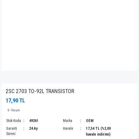
2SC 2703 TO-92L TRANSISTOR
17,90 TL
0 - Yorum
Stok Kodu
49261
Marka
OEM
Garanti
24 Ay
Havale
17,54 TL (%2,00
Süresi
havale indirimi)