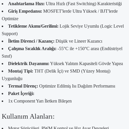
Anahtarlama Hızı:
Ultra Hızlı (Fast Switching) Karakteristiği
Giriş Empedansı:
MOSFET'lerde Ultra Yüksek / BJT'lerde
Optimize
Tetikleme Akımı/Gerilimi:
Lojik Seviye Uyumlu (Logic Level
Support)
İletim Direnci / Kazanç:
Düşük ve Lineer Kazancı
Çalışma Sıcaklık Aralığı:
-55°C ile +150°C arası (Endüstriyel
Sınıf)
Dielektrik Dayanımı:
Yüksek Yalıtım Kapasiteli Gövde Yapısı
Montaj Tipi:
THT (Delik İçi) ve SMD (Yüzey Montaj)
Uygunluğu
Termal Direnç:
Optimize Edilmiş Isı Dağılım Performansı
Paket İçeriği:
1x Component Yarı İletken Bileşen
Kullanım Alanları:
Motor Sürücüleri, PWM Kontrol ve Hız Ayar Devreleri