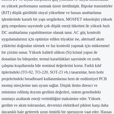
en yüksek performansı sunmak üzere üretilmiştir. Bipolar transistörler
(BJT) düşük gürültülü sinyal yükseltme ve hassas anahtarlama
işlemlerinde kararlı bir yapı sergilerken, MOSFET teknolojisi yüksek
giriş empedansı sayesinde çok düşük enerji tüketimi ile yüksek hızlı
DC anahtarlama yapabilmenize olanak tanır. AC güç kontrolü
uygulamalarınız için optimize edilen triyaklar ise, alternatif akım
yüklerini doğrudan sürmek ve faz kontrolü yapmak için mükemmel
bir çözüm sunar. Yüksek kaliteli silikon (Si) kristal yapısı ile
donatılan bu bileşenler, termal kararlılıkları sayesinde en zorlu
çalışma koşullarında bile nominal değerlerini korur. Farklı kılıf
tiplerindeki (TO-92, TO-220, SOT-23 vb.) tasarımlar, hem hobi
projelerindeki breadboard kullanımlarına hem de endüstriyel PCB
montaj süreçlerine tam uyum sağlar. Düşük iletim direnci ve
minimize edilmiş doyum gerilimi değerleri, sistem genelindeki
ısınmayı azaltarak enerji verimliliğini maksimize eder. Yüksek
gerilim ve akım toleransları, devrenizi elektriksel piklere karşı daha
dayanıklı hale getirerek uzun ömürlü bir operasyon vaat eder. Hassas