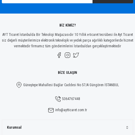
Ürün bilgilerinde hatalar bulunuyor.
Ürün fiyatı diğer sitelerden daha pahalı.
Bu ürüne benzer farklı alternatifler olmalı.
BİZ KİMİZ?
AYT Ticaret İstanbulda Bir Teknoloji Mağazasıdır 10 Yıllık e-ticaret tecrübesi ile Ayt Ticaret
siz değerli müşterilerimize elektronik teknelojik ve yedek parça ağırlıklı kategorilerde hizmet
vermektedir firmamız tüm gönderimlerini İstanbuldan gerçekleştirmektedir
Gönder
BİZE ULAŞIN
Güneştepe Mahallesi Bağlar Caddesi No 57/A Güngören İSTANBUL
5364767448
info@aytticaret.com.tr
Kurumsal