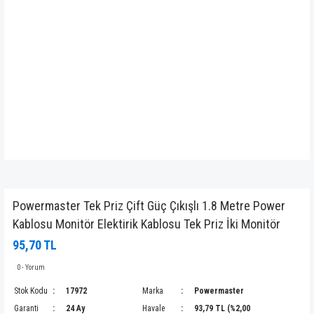
Powermaster Tek Priz Çift Güç Çıkışlı 1.8 Metre Power
Kablosu Monitör Elektirik Kablosu Tek Priz İki Monitör
95,70 TL
0 - Yorum
Stok Kodu
17972
Marka
Powermaster
Garanti
24 Ay
Havale
93,79 TL (%2,00