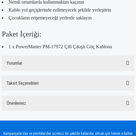
Nemli ortamlarda kullanmaktan kaçının
Kablo yol geçişlerinde ezilmeyecek şekilde yerleştirin
Çocukların erişemeyeceği yerlerde saklayın
Paket İçeriği:
1 x PowerMaster PM-17972 Çift Çıkışlı Güç Kablosu
Yorumlar
Taksit Seçenekleri
Bu ürüne ilk yorumu siz yapın!
Önerileriniz
Yorum Yaz
Bu ürünün fiyat bilgisi, resim, ürün açıklamalarında ve diğer konularda yetersiz
gördüğünüz noktaları öneri formunu kullanarak tarafımıza iletebilirsiniz.
Görüş ve önerileriniz için teşekkür ederiz.
Kampanyalardan ve yeniliklerden ücretsiz bir şekilde haberdar olmak için hemen e-bülten