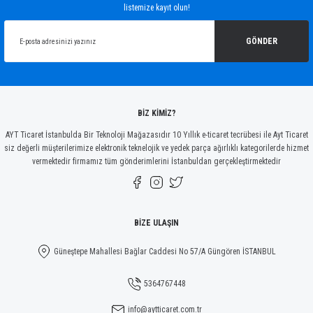
listemize kayıt olun!
Ürün resmi kalitesiz, bozuk veya görüntülenemiyor.
Ürün açıklamasında eksik bilgiler bulunuyor.
GÖNDER
Ürün bilgilerinde hatalar bulunuyor.
Ürün fiyatı diğer sitelerden daha pahalı.
Bu ürüne benzer farklı alternatifler olmalı.
BİZ KİMİZ?
AYT Ticaret İstanbulda Bir Teknoloji Mağazasıdır 10 Yıllık e-ticaret tecrübesi ile Ayt Ticaret
siz değerli müşterilerimize elektronik teknelojik ve yedek parça ağırlıklı kategorilerde hizmet
vermektedir firmamız tüm gönderimlerini İstanbuldan gerçekleştirmektedir
Gönder
BİZE ULAŞIN
Güneştepe Mahallesi Bağlar Caddesi No 57/A Güngören İSTANBUL
5364767448
info@aytticaret.com.tr