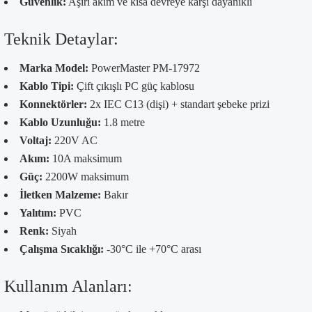
Güvenlik:
Aşırı akım ve kısa devreye karşı dayanıklı
Teknik Detaylar:
Marka Model:
PowerMaster PM-17972
Kablo Tipi:
Çift çıkışlı PC güç kablosu
Konnektörler:
2x IEC C13 (dişi) + standart şebeke prizi
Kablo Uzunluğu:
1.8 metre
Voltaj:
220V AC
Akım:
10A maksimum
Güç:
2200W maksimum
İletken Malzeme:
Bakır
Yalıtım:
PVC
Renk:
Siyah
Çalışma Sıcaklığı:
-30°C ile +70°C arası
Kullanım Alanları: