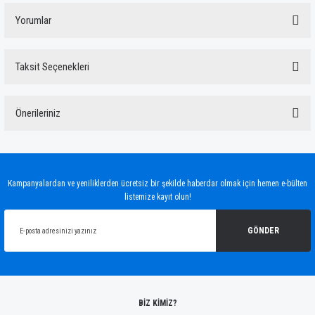
Yorumlar
Taksit Seçenekleri
Bu ürüne ilk yorumu siz yapın!
Önerileriniz
Yorum Yaz
Bu ürünün fiyat bilgisi, resim, ürün açıklamalarında ve diğer konularda yetersiz
gördüğünüz noktaları öneri formunu kullanarak tarafımıza iletebilirsiniz.
Görüş ve önerileriniz için teşekkür ederiz.
Kampanyalardan ve yeniliklerden ücretsiz bir şekilde haberdar olmak için hemen e-bülten
listemize kayıt olun!
Ürün resmi kalitesiz, bozuk veya görüntülenemiyor.
Ürün açıklamasında eksik bilgiler bulunuyor.
GÖNDER
Ürün bilgilerinde hatalar bulunuyor.
Ürün fiyatı diğer sitelerden daha pahalı.
Bu ürüne benzer farklı alternatifler olmalı.
BİZ KİMİZ?