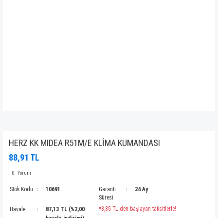
HERZ KK MIDEA R51M/E KLİMA KUMANDASI
88,91 TL
0 - Yorum
Stok Kodu
10691
Garanti
24 Ay
Süresi
*8,35 TL den başlayan taksitlerle!
Havale
87,13 TL (%2,00