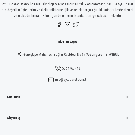
AYT Ticaret İstanbulda Bir Teknoloji Mağazasıdır 10 Yıllık e-ticaret tecrübesi ile Ayt Ticaret
siz değerli müşterilerimize elektronik teknelojik ve yedek parça ağırlıklı kategorilerde hizmet
vermektedir firmamız tüm gönderimlerini İstanbuldan gerçekleştirmektedir
Gönder
BİZE ULAŞIN
Güneştepe Mahallesi Bağlar Caddesi No 57/A Güngören İSTANBUL
5364767448
info@aytticaret.com.tr
Kurumsal
Alışveriş