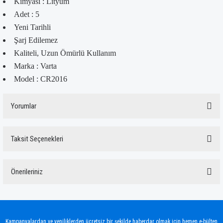
Kimyası : Lityum
Adet : 5
Yeni Tarihli
Şarj Edilemez
Kaliteli, Uzun Ömürlü Kullanım
Marka : Varta
Model : CR2016
Yorumlar
Taksit Seçenekleri
Bu ürüne ilk yorumu siz yapın!
Önerileriniz
Yorum Yaz
Bu ürünün fiyat bilgisi, resim, ürün açıklamalarında ve diğer konularda yetersiz
gördüğünüz noktaları öneri formunu kullanarak tarafımıza iletebilirsiniz.
Görüş ve önerileriniz için teşekkür ederiz.
Kampanyalardan ve yeniliklerden ücretsiz bir şekilde haberdar olmak için hemen e-bülten