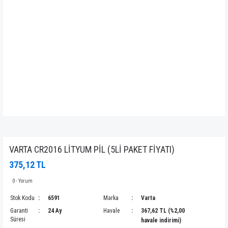
VARTA CR2016 LİTYUM PİL (5Lİ PAKET FİYATI)
375,12 TL
0 - Yorum
Stok Kodu
6591
Marka
Varta
Garanti
24 Ay
Havale
367,62 TL (%2,00
Süresi
havale indirimi)