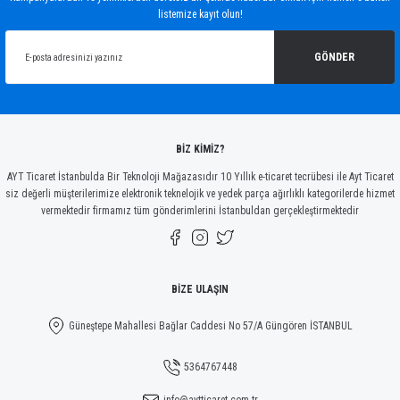
listemize kayıt olun!
Ürün resmi kalitesiz, bozuk veya görüntülenemiyor.
Ürün açıklamasında eksik bilgiler bulunuyor.
GÖNDER
Ürün bilgilerinde hatalar bulunuyor.
Ürün fiyatı diğer sitelerden daha pahalı.
Bu ürüne benzer farklı alternatifler olmalı.
BİZ KİMİZ?
AYT Ticaret İstanbulda Bir Teknoloji Mağazasıdır 10 Yıllık e-ticaret tecrübesi ile Ayt Ticaret
siz değerli müşterilerimize elektronik teknelojik ve yedek parça ağırlıklı kategorilerde hizmet
vermektedir firmamız tüm gönderimlerini İstanbuldan gerçekleştirmektedir
Gönder
BİZE ULAŞIN
Güneştepe Mahallesi Bağlar Caddesi No 57/A Güngören İSTANBUL
5364767448